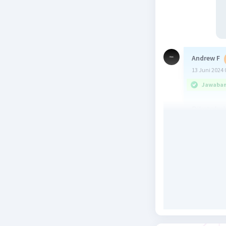
Andrew F
13 Juni 2024 
Jawaban 
Diketahui 
• Suku per
• rasio (r)
Jumlah n 
Sn = (a × (
Maka, jum
Sn = (a × (
S8 = (4 × 