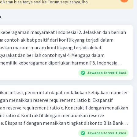
d kamu bisa tanya soal ke Forum sepuasnya, lho.
a
agaman masyarakat Indonesia! 2. Jelaskan dan berilah
 contoh akibat positif dari konflik yang terjadi dalam
 dan berilah contohnya! 4. Mengapa dalam
liki keberagaman diperlukan harmoni? 5. Indonesia
yang kaya akan keberagaman baik dilihat dari agama, suku,
Jawaban terverifikasi
budaya. Berdasarkan pernyataan tersebut, apa yang dapat
tuk menjaga keberagaman supaya terhindar dari konflik?
kan inflasi, pemerintah dapat melakukan kebijakan moneter
dengan menaikkan reserve requirement ratio b. Ekspansif
n reserve requirement ratio c. Kontraktif dengan menaikkan
nt ratio d. Kontraktif dengan menurunkan reserve
. Ekspansif dengan menaikkan tingkat diskonto Bila Bank
n kebijakan moneter ekspansif, ceteris paribus maka .... a.
Jawaban terverifikasi