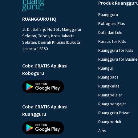
Produk Ruanggur
Ruangguru
RUANGGURU HQ
Roboguru Plus
Jl. Dr. Saharjo No.161, Manggarai
Dafa dan Lulu
Selatan, Tebet, Kota Jakarta
Kursus for Kids
Selatan, Daerah Khusus Ibukota
Jakarta 12860
Ruangguru for Kids
Ruangguru for Busin
Coba GRATIS Aplikasi
Ruanguji
Roboguru
Ruangbaca
Ruangkelas
Ruangbelajar
Ruangpengajar
Coba GRATIS Aplikasi
Ruangguru Privat
Ruangguru
Ruangpeduli
Airis