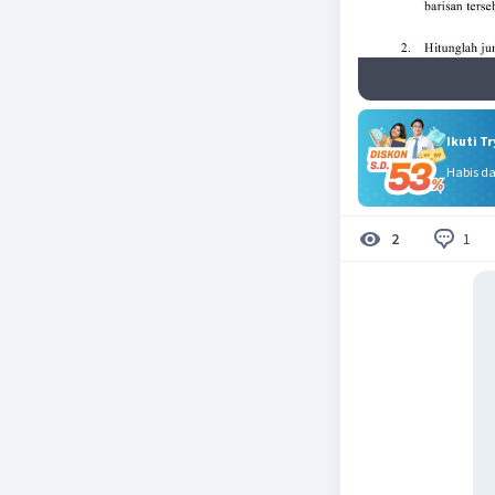
Ikuti T
Habis d
1
2