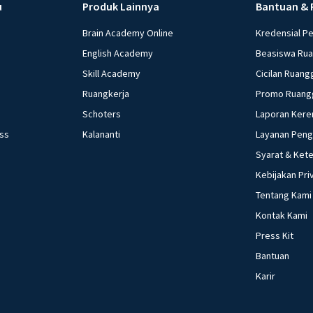
dolar mengalami 
u
Produk Lainnya
Bantuan & 
barang impor men
Brain Academy Online
Kredensial P
Bank Indonesia ad
English Academy
Beasiswa Ru
membayar utang b.
Skill Academy
Cicilan Ruang
Membeli surat ber
bank umum untuk
Ruangkerja
Promo Ruang
dan pinjaman Ketika kebutuhan kedelai meningkat dan petani gagal panen
Schoters
Laporan Kere
karena terserang
ess
Kalananti
Layanan Pen
negeri yang harga
Syarat & Ket
pemerintah adalah 
Kebijakan Pri
sebelumnya b. Men
Tentang Kami
mahal c. Memberik
Meningkatkan pro
Kontak Kami
Membatasi impor ked
Press Kit
pasar terbuka da
Bantuan
dilakukan dengan 
Karir
surat-surat berha
pada bank umum d