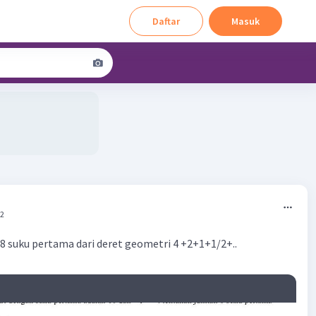
Daftar
Masuk
02
8 suku pertama dari deret geometri 4 +2+1+1/2+..