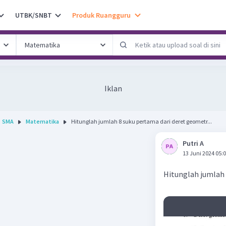
UTBK/SNBT
Produk Ruangguru
Iklan
SMA
Matematika
Hitunglah jumlah 8 suku pertama dari deret geometr...
Putri A
13 Juni 2024 05:
Hitunglah jumlah 