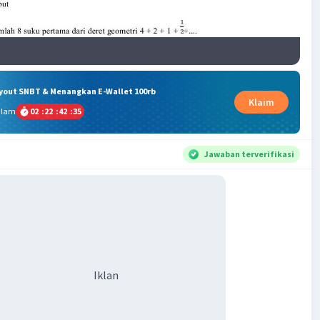
ryout SNBT & Menangkan E-Wallet 100rb
Klaim
alam
02
:
22
:
42
:
34
Jawaban terverifikasi
Iklan