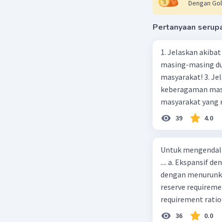
Dengan Gol
Pertanyaan serup
1. Jelaskan akibat keber
masing-masing dua
masyarakat! 3. Jelaskan macam-macam konflik yang terjadi akibat
keberagaman masyarakat
masyarakat yang memi
merupakan negara 
39
4.0
ras, bahasa, dan 
kalian lakukan un
Untuk mengendali
.... a. Ekspansif 
dengan menurunka
reserve requireme
requirement ratio e
Indonesia melakuka
36
0.0