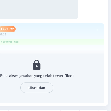
Level 22
07:16
terverifikasi
:
tama (a, U1) = 4.
 = ½. (
dari 4 ke 2 dikali
½
, dari 2 ke 1 dikali
½
, dan seterusnya
)
Buka akses jawaban yang telah terverifikasi
suku pertama deret geometri (r < 1) :
1 - r^n))/(1 - r)
Lihat Iklan
lah 8 suku pertama deret geometri tersebut :
1 - r^n))/(1 - r)
(1 - ½^8))/(1 - ½)