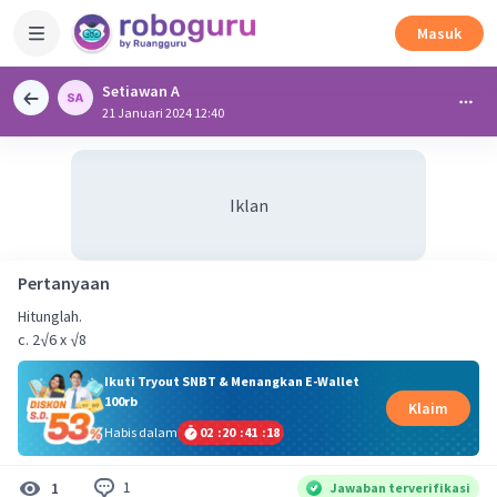
Masuk
Setiawan A
21 Januari 2024 12:40
Iklan
Pertanyaan
Hitunglah.
c. 2√6 x √8
Ikuti Tryout SNBT & Menangkan E-Wallet
100rb
Klaim
Habis dalam
02
:
20
:
41
:
18
1
1
Jawaban terverifikasi