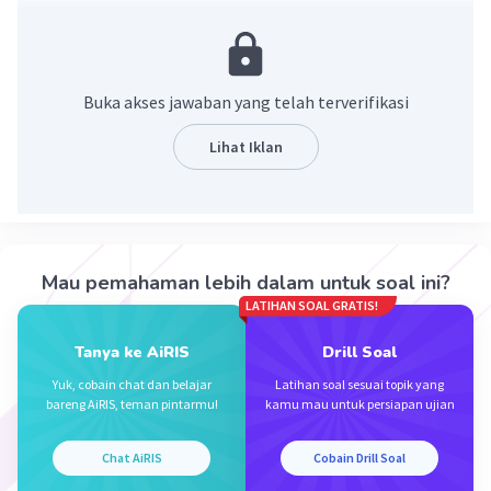
·
0.0
(
0
)
Balas
Beri Rating
Buka akses jawaban yang telah terverifikasi
Lihat Iklan
Iklan
Mau pemahaman lebih dalam untuk soal ini?
LATIHAN SOAL GRATIS!
Tanya ke AiRIS
Drill Soal
Yuk, cobain chat dan belajar
Latihan soal sesuai topik yang
bareng AiRIS, teman pintarmu!
kamu mau untuk persiapan ujian
Chat AiRIS
Cobain Drill Soal