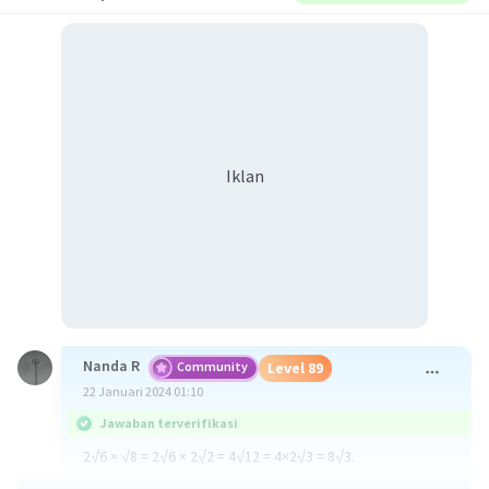
Iklan
Nanda R
Community
Level 89
22 Januari 2024 01:10
Jawaban terverifikasi
2√6 × √8 = 2√6 × 2√2 = 4√12 = 4×2√3 = 8√3.