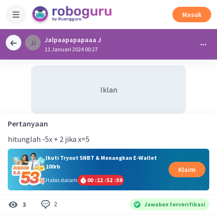
Masuk
Jalpaapapapaaa J
JJ
11 Januari 2024 00:27
Iklan
Pertanyaan
hitunglah -5x + 2 jika x=5
Ikuti Tryout SNBT & Menangkan E-Wallet
100rb
Klaim
Habis dalam
00
:
12
:
52
:
59
2
3
Jawaban terverifikasi