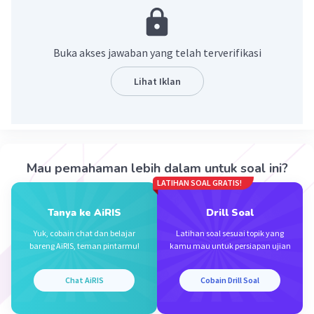
Jika
-5x + 2, x=5
-5(5)+2
Buka akses jawaban yang telah terverifikasi
-25+2= -23
Maka jawabannya ialah -23
Lihat Iklan
Semoga membantu^^
·
5.0
(
2
)
Balas
Beri Rating
Mau pemahaman lebih dalam untuk soal ini?
LATIHAN SOAL GRATIS!
Nanda R
Community
Level 89
11 Januari 2024 01:56
Tanya ke AiRIS
Drill Soal
Jawaban terverifikasi
Yuk, cobain chat dan belajar
Latihan soal sesuai topik yang
bareng AiRIS, teman pintarmu!
kamu mau untuk persiapan ujian
jawabannya adalah -23.
Iklan
Chat AiRIS
Cobain Drill Soal