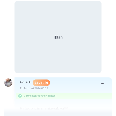
Iklan
Avila A
Level 40
11 Januari 2024 00:33
Jawaban terverifikasi
Halooo izin menjawab ya^^