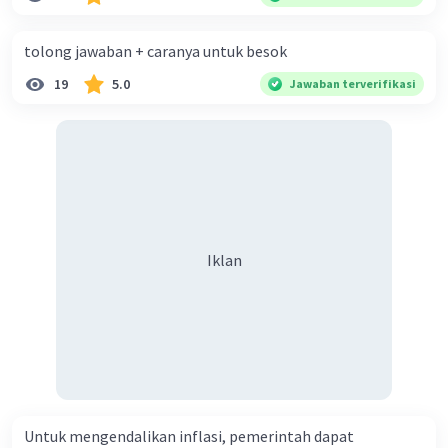
diperlukan harmoni? 5. Indonesia merupakan negara yang
kaya akan keberagaman baik dilihat dari agama, suku, ras,
tolong jawaban + caranya untuk besok
bahasa, dan budaya. Berdasarkan pernyataan tersebut,
19
5.0
Jawaban terverifikasi
apa yang dapat kalian lakukan untuk menjaga
keberagaman supaya terhindar dari konflik?
Iklan
Untuk mengendalikan inflasi, pemerintah dapat