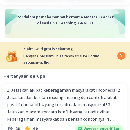
Perdalam pemahamanmu bersama Master Teacher
di sesi Live Teaching, GRATIS!
·
0.0
(
0
)
Balas
Beri Rating
Klaim Gold gratis sekarang!
Dengan Gold kamu bisa tanya soal ke Forum
sepuasnya, lho.
Pertanyaan serupa
1. Jelaskan akibat keberagaman masyarakat Indonesia! 2.
Jelaskan dan berilah masing-masing dua contoh akibat
positif dari konflik yang terjadi dalam masyarakat! 3.
Jelaskan macam-macam konflik yang terjadi akibat
keberagaman masyarakat dan berilah contohnya! 4.
Mengapa dalam masyarakat yang memiliki keberagaman
38
4.0
Jawaban terverifikasi