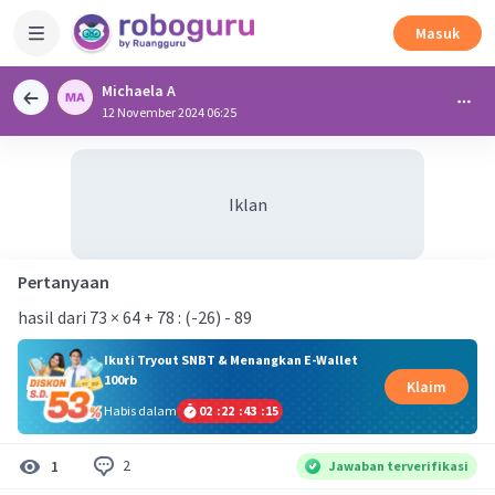
Masuk
Michaela A
12 November 2024 06:25
Iklan
Pertanyaan
hasil dari 73 × 64 + 78 : (-26) - 89
Ikuti Tryout SNBT & Menangkan E-Wallet
100rb
Klaim
Habis dalam
02
:
22
:
43
:
14
2
1
Jawaban terverifikasi