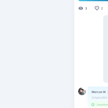
2
1
Mercon M
23 April 2024 
Jawaban 