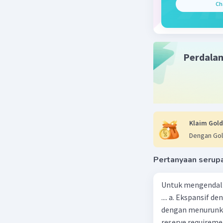
Ch
= 40 
= 3
Perdala
Beri R
Klaim Gold
Dengan Gol
Pertanyaan serup
Untuk mengendali
.... a. Ekspansif 
dengan menurunka
reserve requireme