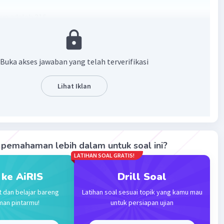
ya adalah 316
an:
2)
Buka akses jawaban yang telah terverifikasi
76)
Lihat Iklan
·
0.0
(
0
)
Balas
ating
pemahaman lebih dalam untuk soal ini?
vel 34
LATIHAN SOAL GRATIS!
08:42
 ke AiRIS
Drill Soal
terverifikasi
t dan belajar bareng
Latihan soal sesuai topik yang kamu mau
316
Iklan
man pintarmu!
untuk persiapan ujian
elesaian :
12) = 40 - (-276)