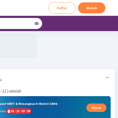
Daftar
Masuk
44
 - 12 ) adalah
ryout SNBT & Menangkan E-Wallet 100rb
Klaim
alam
01
:
15
:
03
:
38