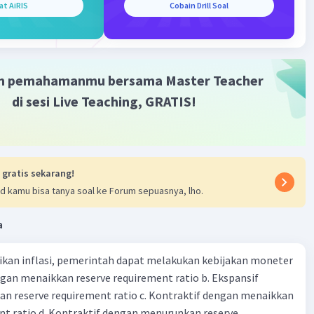
at AiRIS
Cobain Drill Soal
+ 276
16
m pemahamanmu bersama Master Teacher
·
0.0
(
0
)
Balas
ating
di sesi Live Teaching, GRATIS!
 gratis sekarang!
d kamu bisa tanya soal ke Forum sepuasnya, lho.
a
kan inflasi, pemerintah dapat melakukan kebijakan moneter
dengan menaikkan reserve requirement ratio b. Ekspansif
n reserve requirement ratio c. Kontraktif dengan menaikkan
nt ratio d. Kontraktif dengan menurunkan reserve