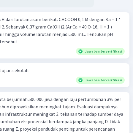
 requirement ratio) d. Mengatur tingkat bunga tabungan e.
nga pinjaman bank sentral kepada bank umum Perhatikan
rutan asam berikut: CHCOOH 0,1 M dengan Ka = 1 *
 berikut. 1). Menaikkan tarif pajak. 2). Diversifikasi pajak. 3).
ga. 4). Politik pasar terbuka. 5). Mengadakan diskriminasi
air hingga volume larutan menjadi 500 mL.. Tentukan pH
 kebijakan fiskal adalah .... a. 1) dan 2) b. 2) dan 3) c. 3) dan 4)
tersebut.
kan berdampak
rupiah terhadap mata uang asing memburuk. Kebijakan
Jawaban terverifikasi
ng tepat dilakukan pemerintah adalah .... a. Menaikkan suku
beli surat berharga c. Memberikan subsidi kepada
 ujian sekolah
mbatasi pengeluaran negara e. Menaikkan pajak penghasilan
Jawaban terverifikasi
ulkan dari kebijakan fiskal ekspansif bila tidak diikuti dengan
 yang ekspansif adalah .... a. Output bertambah, suku bunga
ertambah, suku bunga turun c. Output bertambah, suku bunga
ta berjumlah 500.000 jiwa dengan laju pertumbuhan 3% per
un, suku bunga naik e. Output turun, suku bunga turun Di
tahun diproyeksikan meningkat tajam. Evaluasi dampaknya
dak termasuk jenis kebijakan moneter berhubungan dengan
an infrastruktur meningkat 3. tekanan terhadap sumber daya
uang yang beredar di masyarakat, adalah .... a. Kebijakan
tumbuhan eksponensial berdampak jangka panjang D. tidak
 (Monetary Expansive Policy) b. Operasi pasar terbuka (Open
 ruang E. proyeksi penduduk penting untuk perencanaan