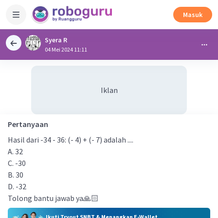
Masuk
Syera R
04 Mei 2024 11:11
Iklan
Pertanyaan
Hasil dari -34 - 36: (- 4) + (- 7) adalah ....
A. 32
C. -30
B. 30
D. -32
Tolong bantu jawab ya🙏🏻
Ikuti Tryout SNBT & Menangkan E-Wallet