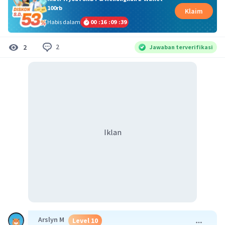
100rb
Klaim
Habis dalam
00
:
16
:
09
:
39
2
2
Jawaban terverifikasi
Iklan
Arslyn M
Level 10