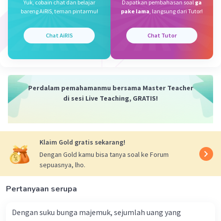
Yuk, cobain chat dan belajar
Dapatkan pembahasan soal
ga
-34 - 36 : (-4) + (-7) = -34 - (-9) + (-7)
bareng AiRIS, teman pintarmu!
pake lama
, langsung dari Tutor!
= -34 + 9 + (-7)
Iklan
= -32
Chat AiRIS
Chat Tutor
Jadi jawabannya adalah D. -32
·
0.0
(
0
)
Balas
Beri Rating
Perdalam pemahamanmu bersama Master Teacher
di sesi Live Teaching, GRATIS!
Klaim Gold gratis sekarang!
Dengan Gold kamu bisa tanya soal ke Forum
sepuasnya, lho.
Pertanyaan serupa
Dengan suku bunga majemuk, sejumlah uang yang