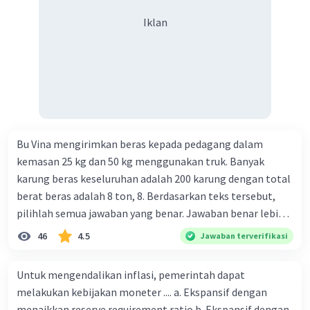
Iklan
Bu Vina mengirimkan beras kepada pedagang dalam
kemasan 25 kg dan 50 kg menggunakan truk. Banyak
karung beras keseluruhan adalah 200 karung dengan total
berat beras adalah 8 ton, 8. Berdasarkan teks tersebut,
pilihlah semua jawaban yang benar. Jawaban benar lebih
dari satu. Banyak karung beras kemasan 25 kg adalah 50
46
4.5
Jawaban terverifikasi
buah. Banyak karung beras kemasan 50 kg adalah 150
buah. Total berat beras dalam kemasan 25 kg adalah 2
Untuk mengendalikan inflasi, pemerintah dapat
ton. Perbandingan berat beras kemasan 25 kg dan 50 kg
melakukan kebijakan moneter .... a. Ekspansif dengan
dalam truk adalah 1: 3. 9. Berdasarkan teks tersebut, jika
menaikkan reserve requirement ratio b. Ekspansif dengan