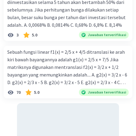
diinvestasikan selama 5 tahun akan bertambah 50% dari
sebelumnya. Jika perhitungan bunga dilakukan setiap
bulan, besar suku bunga per tahun dari investasi tersebut
adalah.. A. 0,0068% B. 0,0814% C. 0,68% D. 6,8% Ε. 8,14%
3
5.0
Jawaban terverifikasi
Sebuah fungsi linear f1(x) = 2/5 x + 4/5 ditranslasi ke arah
kiri bawah bayangannya adalah g1(x) = 2/5 x + 7/5 Jika
matriksnya digunakan mentranslasi f2(x) = 3/2 x + 1/2
bayangan yang memungkinkan adalah.... A. g2(x) = 3/2 x - 6
D. g2(x) = 2/3 x - 5 B. g2(x) = 3/2 x - 5 E. g2(x) = 2/3 x - 4 C.
g{2}(x) = 3/2 x + 5
70
5.0
Jawaban terverifikasi