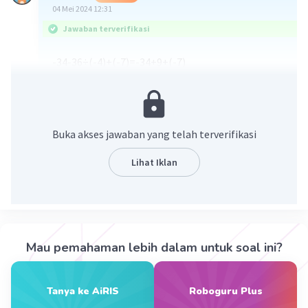
04 Mei 2024 12:31
Jawaban terverifikasi
-34-36÷(-4)+(-7)=-34+9+(-7)
=-34+2
=-32
·
5.0
(
2
)
Balas
Beri Rating
Buka akses jawaban yang telah terverifikasi
Icy I
Level 37
Lihat Iklan
06 Mei 2024 02:18
oh gitu ya caranya aku baru tau tapi aku bukan
yang nanya ya
Mau pemahaman lebih dalam untuk soal ini?
Kevin L
Gold
Level 87
04 Mei 2024 13:27
Tanya ke AiRIS
Roboguru Plus
Jawaban terverifikasi