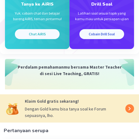
Tanya ke AiRIS
Drill Soal
Yuk, cobain chat dan belajar
Latihan soal sesuai topik yang
bareng AiRIS, teman pintarmu!
kamu mau untuk persiapan ujian
Chat AiRIS
Cobain Drill Soal
Perdalam pemahamanmu bersama Master Teacher
di sesi Live Teaching, GRATIS!
Klaim Gold gratis sekarang!
Dengan Gold kamu bisa tanya soal ke Forum
sepuasnya, lho.
Pertanyaan serupa