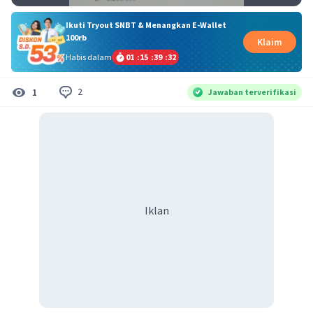
Ikuti Tryout SNBT & Menangkan E-Wallet
100rb
Klaim
Habis dalam
01
:
15
:
39
:
32
2
1
Jawaban terverifikasi
Iklan