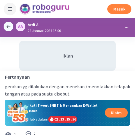
Masuk
Ardi A
22 Januari 2024 15:00
Iklan
Pertanyaan
gerakan yg dilakukan dengan menekan /menolakkan telapak
tangan atau pada suatu disebut
Ikuti Tryout SNBT & Menangkan E-Wallet
100rb
Klaim
Habis dalam
02
:
23
:
15
:
55
2
1