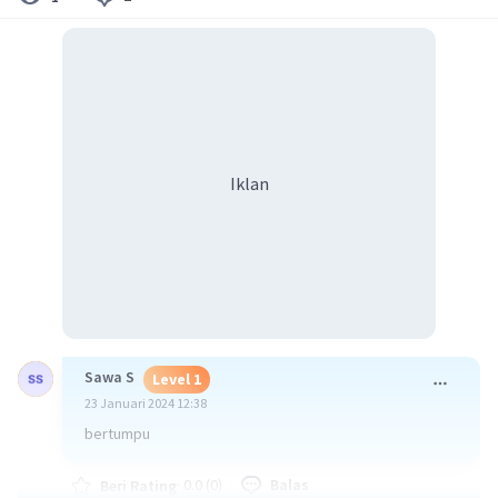
Iklan
Sawa S
Level 1
23 Januari 2024 12:38
bertumpu
·
0.0
(
0
)
Balas
Beri Rating