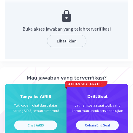
Aulya D
Level 1
28 Januari 2024 09:59
Buka akses jawaban yang telah terverifikasi
Gerakan yang dilakukan dengan menekan atau
Lihat Iklan
menolak telapak tangan pada suatu permukaan
Iklan
disebut "tepukan" atau "klasifikasi gerakan
tangan."
·
0.0
(
0
)
Balas
Beri Rating
Mau jawaban yang terverifikasi?
LATIHAN SOAL GRATIS!
Tanya ke AiRIS
Drill Soal
Yuk, cobain chat dan belajar
Latihan soal sesuai topik yang
bareng AiRIS, teman pintarmu!
kamu mau untuk persiapan ujian
Chat AiRIS
Cobain Drill Soal