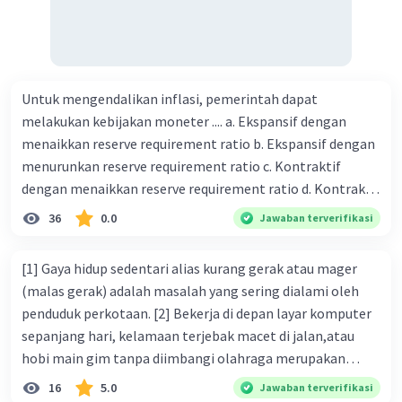
Untuk mengendalikan inflasi, pemerintah dapat
melakukan kebijakan moneter .... a. Ekspansif dengan
menaikkan reserve requirement ratio b. Ekspansif dengan
menurunkan reserve requirement ratio c. Kontraktif
dengan menaikkan reserve requirement ratio d. Kontraktif
dengan menurunkan reserve requirement ratio e.
36
0.0
Jawaban terverifikasi
Ekspansif dengan menaikkan tingkat diskonto Bila Bank
Indonesia melakukan kebijakan moneter ekspansif,
[1] Gaya hidup sedentari alias kurang gerak atau mager
ceteris paribus maka .... a. Menimbulkan inflasi di mana
(malas gerak) adalah masalah yang sering dialami oleh
bentuk kurva jumlah uang beredar (penawaran uang) naik
penduduk perkotaan. [2] Bekerja di depan layar komputer
dari kiri bawah ke kanan atas b. Menimbulkan deflasi di
sepanjang hari, kelamaan terjebak macet di jalan,atau
mana bentuk kurva jumlah uang beredar (penawaran
hobi main gim tanpa diimbangi olahraga merupakan
uang) naik dari kiri bawah ke kanan atas c. Tingkat bunga
bentuk dari gaya hidup sedentari. [3] Jika Anda termasuk
16
5.0
Jawaban terverifikasi
meningkat di mana bentuk kurva jumlah uang beredar