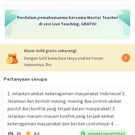
hubungan antara geologi, hidrologi, iklim,
biologi, dan faktor manusia dalam membentuk
Perdalam pemahamanmu bersama Master Teacher
dan mengubah bentuk permukaan bumi. Melalui
di sesi Live Teaching, GRATIS!
pemahaman tentang proses-proses
geomorfologi, ilmu ini dapat memberikan
wawasan yang penting tentang evolusi bumi dan
lingkungan alaminya.
Klaim Gold gratis sekarang!
Dengan Gold kamu bisa tanya soal ke Forum
sepuasnya, lho.
Pertanyaan serupa
1. Jelaskan akibat keberagaman masyarakat Indonesia! 2.
·
0.0
(
0
)
Balas
Beri Rating
Jelaskan dan berilah masing-masing dua contoh akibat
positif dari konflik yang terjadi dalam masyarakat! 3.
Jelaskan macam-macam konflik yang terjadi akibat
keberagaman masyarakat dan berilah contohnya! 4.
Mengapa dalam masyarakat yang memiliki keberagaman
39
4.0
Jawaban terverifikasi