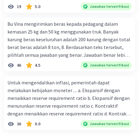
19
5.0
Jawaban terverifikasi
Bu Vina mengirimkan beras kepada pedagang dalam
kemasan 25 kg dan 50 kg menggunakan truk. Banyak
karung beras keseluruhan adalah 200 karung dengan total
berat beras adalah 8 ton, 8. Berdasarkan teks tersebut,
pilihlah semua jawaban yang benar. Jawaban benar lebih
dari satu. Banyak karung beras kemasan 25 kg adalah 50
46
4.5
Jawaban terverifikasi
buah. Banyak karung beras kemasan 50 kg adalah 150
buah. Total berat beras dalam kemasan 25 kg adalah 2
Untuk mengendalikan inflasi, pemerintah dapat
ton. Perbandingan berat beras kemasan 25 kg dan 50 kg
melakukan kebijakan moneter .... a. Ekspansif dengan
dalam truk adalah 1: 3. 9. Berdasarkan teks tersebut, jika
menaikkan reserve requirement ratio b. Ekspansif dengan
biaya setiap beras karung kecil adalah Rp7.500 dan karung
menurunkan reserve requirement ratio c. Kontraktif
besar Rp14.000, berapakah biaya angkut semua beras yang
dengan menaikkan reserve requirement ratio d. Kontraktif
harus dibayar oleh Bu Vina? A. Rp2.540.000 C. Rp2.312.000 B.
dengan menurunkan reserve requirement ratio e.
36
0.0
Jawaban terverifikasi
Rp2.475.000 D. Rp2.280.000
Ekspansif dengan menaikkan tingkat diskonto Bila Bank
Indonesia melakukan kebijakan moneter ekspansif,