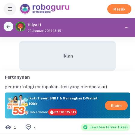
Masuk
Hilya H
29 Januari 2024 13:45
Iklan
Pertanyaan
geomorfologi merupakan ilmu yang mempelajari
Ikuti Tryout SNBT & Menangkan E-Wallet
100rb
Klaim
Habis dalam
02
:
20
:
35
:
10
2
1
Jawaban terverifikasi