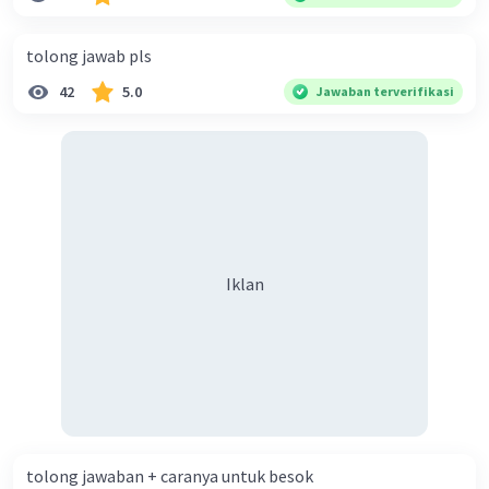
diperlukan harmoni? 5. Indonesia merupakan negara yang
kaya akan keberagaman baik dilihat dari agama, suku, ras,
tolong jawab pls
bahasa, dan budaya. Berdasarkan pernyataan tersebut,
42
5.0
Jawaban terverifikasi
apa yang dapat kalian lakukan untuk menjaga
keberagaman supaya terhindar dari konflik?
Iklan
tolong jawaban + caranya untuk besok