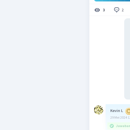
2
3
Kevin L
29 Mei 2024 1
Jawaban 