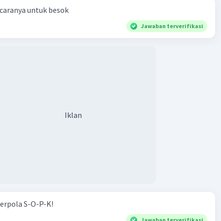
 caranya untuk besok
Jawaban terverifikasi
ng dilalui oleh garis khatulistiwa memiliki iklim yang
ibandingkan dengan wilayah di belahan bumi utara dan
aerah sekitar garis khatulistiwa, seperti Indonesia,
iklim tropis yang panas sepanjang tahun.
·
5.0
(
1
)
Balas
ating
Iklan
erpola S-O-P-K!
Jawaban terverifikasi