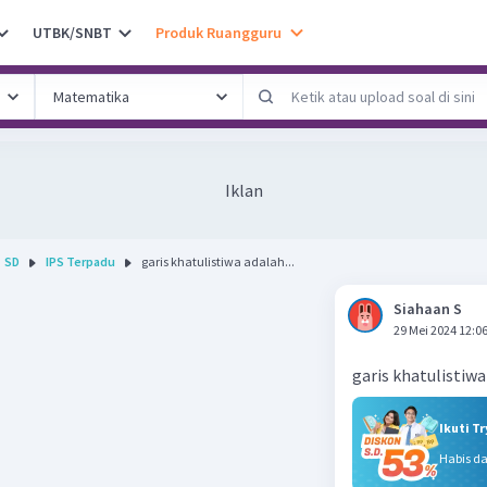
UTBK/SNBT
Produk Ruangguru
Iklan
SD
IPS Terpadu
garis khatulistiwa adalah...
Siahaan S
29 Mei 2024 12:0
garis khatulistiwa
Ikuti T
Habis d