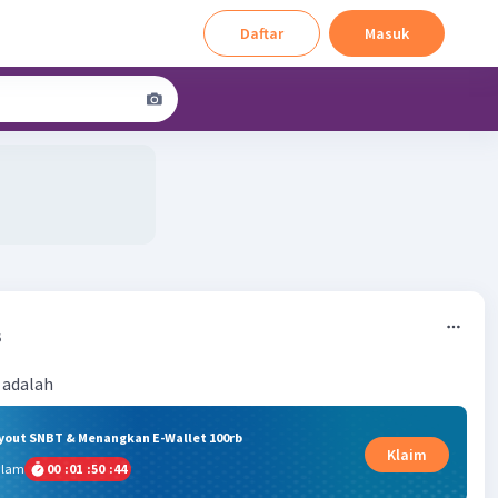
Daftar
Masuk
6
 adalah
ryout SNBT & Menangkan E-Wallet 100rb
Klaim
alam
00
:
01
:
50
:
43