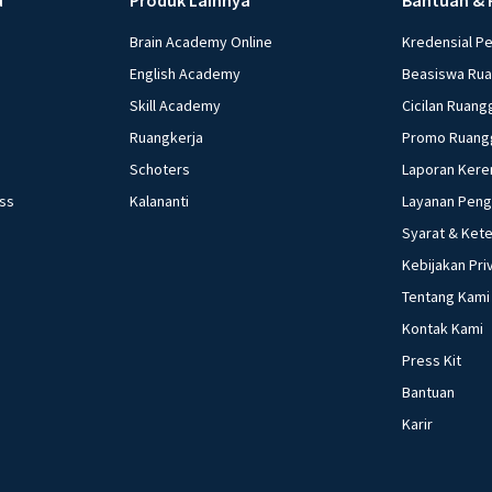
Menurunkan G, me
menambah Tr, dan
Brain Academy Online
Kredensial P
menurunkan Tx e. 
English Academy
Beasiswa Ru
yang dilakukan ke
Skill Academy
Cicilan Ruang
kebijakan moneter 
Ruangkerja
Promo Ruang
Menetapkan harga 
Schoters
Laporan Kere
minimum (reserved
ess
Kalananti
Layanan Pen
Mengatur tingkat bu
Syarat & Ket
beberapa pernyataan
Menaikkan suku bun
Kebijakan Pri
harga. Yang termasuk
Tentang Kami
d. 3) dan 5) e. 4) dan 5) Investasi bank lesu, daya beli melemah a
Kontak Kami
kepada apresiasi 
Press Kit
moneter yang pali
Bantuan
bunga bank b. Mem
Karir
masyarakat d. Me
Akibat yang ditimb
kebijakan moneter