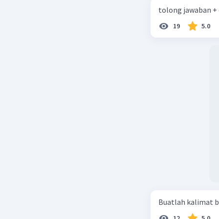
tolong jawaban +
19
5.0
Wilayah ya
berbeda d
selatan. D
memiliki 
Beri R
Buatlah kalimat b
12
5.0