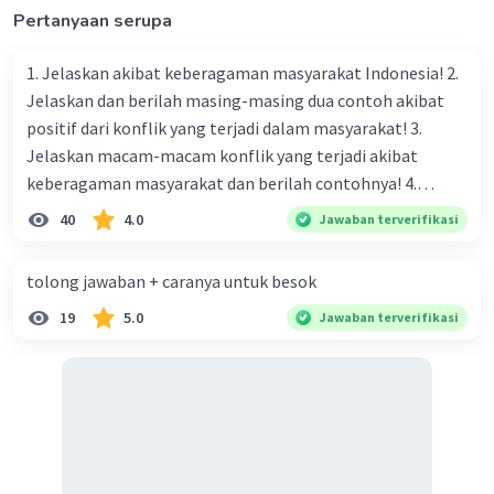
Pertanyaan serupa
1. Jelaskan akibat keberagaman masyarakat Indonesia! 2.
Jelaskan dan berilah masing-masing dua contoh akibat
positif dari konflik yang terjadi dalam masyarakat! 3.
Jelaskan macam-macam konflik yang terjadi akibat
keberagaman masyarakat dan berilah contohnya! 4.
Mengapa dalam masyarakat yang memiliki keberagaman
40
4.0
Jawaban terverifikasi
diperlukan harmoni? 5. Indonesia merupakan negara yang
kaya akan keberagaman baik dilihat dari agama, suku, ras,
tolong jawaban + caranya untuk besok
bahasa, dan budaya. Berdasarkan pernyataan tersebut,
19
5.0
Jawaban terverifikasi
apa yang dapat kalian lakukan untuk menjaga
keberagaman supaya terhindar dari konflik?