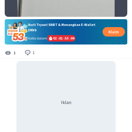
Ikuti Tryout SNBT & Menangkan E-Wallet
100rb
Klaim
Habis dalam
02
:
01
:
53
:
04
1
1
Iklan