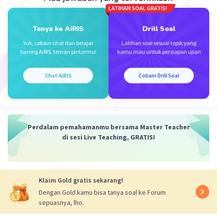
LATIHAN SOAL GRATIS!
Tanya ke AiRIS
Drill Soal
Yuk, cobain chat dan belajar
Latihan soal sesuai topik yang
bareng AiRIS, teman pintarmu!
kamu mau untuk persiapan ujian
Iklan
Chat AiRIS
Cobain Drill Soal
Perdalam pemahamanmu bersama Master Teacher
di sesi Live Teaching, GRATIS!
Klaim Gold gratis sekarang!
Dengan Gold kamu bisa tanya soal ke Forum
sepuasnya, lho.