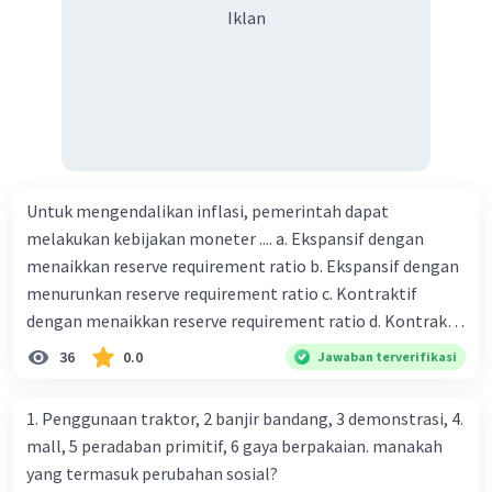
Iklan
Untuk mengendalikan inflasi, pemerintah dapat
melakukan kebijakan moneter .... a. Ekspansif dengan
menaikkan reserve requirement ratio b. Ekspansif dengan
menurunkan reserve requirement ratio c. Kontraktif
dengan menaikkan reserve requirement ratio d. Kontraktif
dengan menurunkan reserve requirement ratio e.
36
0.0
Jawaban terverifikasi
Ekspansif dengan menaikkan tingkat diskonto Bila Bank
Indonesia melakukan kebijakan moneter ekspansif,
1. Penggunaan traktor, 2 banjir bandang, 3 demonstrasi, 4.
ceteris paribus maka .... a. Menimbulkan inflasi di mana
mall, 5 peradaban primitif, 6 gaya berpakaian. manakah
bentuk kurva jumlah uang beredar (penawaran uang) naik
yang termasuk perubahan sosial?
dari kiri bawah ke kanan atas b. Menimbulkan deflasi di