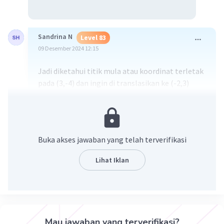
Sandrina N
Level 83
09 Desember 2024 12:15
Jadi diketahui titik mula atau koordinat terletak
pada (3,-4) dan ingin di translasikan ke (-2,3)
Jawab: (x+a,y+b)= (3+(-2),-4+3)=(1,-1)
Buka akses jawaban yang telah terverifikasi
Lihat Iklan
·
0.0
(
0
)
Balas
Beri Rating
Mau jawaban yang terverifikasi?