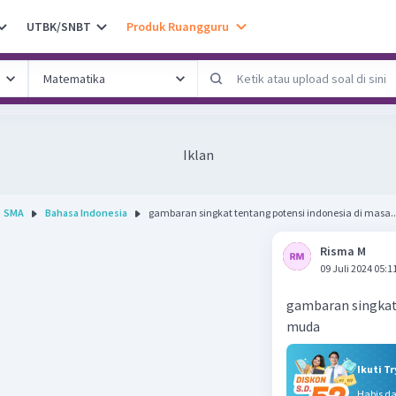
UTBK/SNBT
Produk Ruangguru
Iklan
SMA
Bahasa Indonesia
gambaran singkat tentang potensi indonesia di masa..
Risma M
09 Juli 2024 05:1
gambaran singkat 
muda
Ikuti T
Habis d