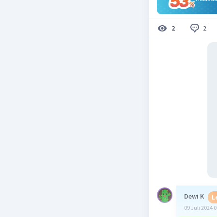
2
2
Dewi K
L
09 Juli 2024 