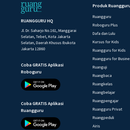
Produk Ruanggur
Ruangguru
RUANGGURU HQ
Roboguru Plus
Jl. Dr. Saharjo No.161, Manggarai
Dafa dan Lulu
Selatan, Tebet, Kota Jakarta
Kursus for Kids
Selatan, Daerah Khusus Ibukota
Jakarta 12860
Ruangguru for Kids
Ruangguru for Busin
Coba GRATIS Aplikasi
Ruanguji
Roboguru
Ruangbaca
Ruangkelas
Ruangbelajar
Ruangpengajar
Coba GRATIS Aplikasi
Ruangguru Privat
Ruangguru
Ruangpeduli
Airis