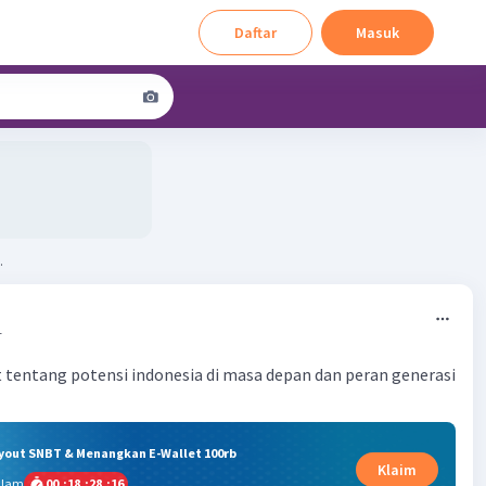
Daftar
Masuk
.
1
tentang potensi indonesia di masa depan dan peran generasi
ryout SNBT & Menangkan E-Wallet 100rb
Klaim
alam
00
:
18
:
28
:
15