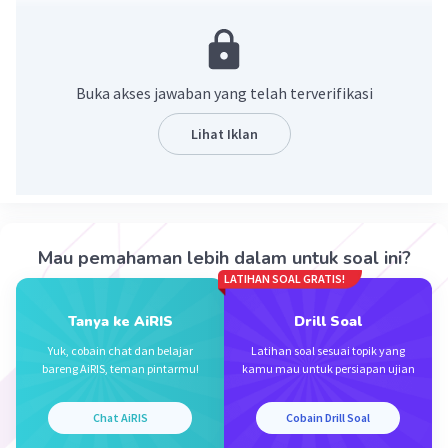
Untuk cara lihat di file gambar
Buka akses jawaban yang telah terverifikasi
Lihat Iklan
·
3.8
(
4
)
Balas
Beri Rating
Mau pemahaman lebih dalam untuk soal ini?
LATIHAN SOAL GRATIS!
Tanya ke AiRIS
Drill Soal
Yuk, cobain chat dan belajar
Latihan soal sesuai topik yang
bareng AiRIS, teman pintarmu!
kamu mau untuk persiapan ujian
Iklan
Chat AiRIS
Cobain Drill Soal