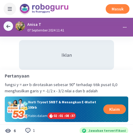
Masuk
Anisa T
07 September 2024 11:41
Iklan
Pertanyaan
fungsi y = ax+ b dirotasikan sebesar 90° terhadap titik pusat 0,0
menghasilkan garis y = -1/2 x - 3/2 nilai a dan b adalah
Ikuti Tryout SNBT & Menangkan E-Wallet
100rb
Klaim
Habis dalam
02
:
01
:
08
:
36
1
6
Jawaban terverifikasi