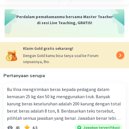
Perdalam pemahamanmu bersama Master Teacher
di sesi Live Teaching, GRATIS!
Klaim Gold gratis sekarang!
Dengan Gold kamu bisa tanya soal ke Forum
sepuasnya, lho.
Pertanyaan serupa
Bu Vina mengirimkan beras kepada pedagang dalam
kemasan 25 kg dan 50 kg menggunakan truk. Banyak
karung beras keseluruhan adalah 200 karung dengan total
berat beras adalah 8 ton, 8. Berdasarkan teks tersebut,
pilihlah semua jawaban yang benar. Jawaban benar lebih
dari satu. Banyak karung beras kemasan 25 kg adalah 50
45
4.5
Jawaban terverifikasi