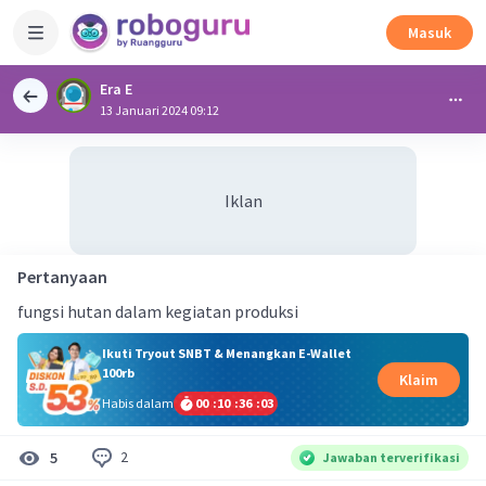
Masuk
Era E
13 Januari 2024 09:12
Iklan
Pertanyaan
fungsi hutan dalam kegiatan produksi
Ikuti Tryout SNBT & Menangkan E-Wallet
100rb
Klaim
Habis dalam
00
:
10
:
36
:
03
2
5
Jawaban terverifikasi