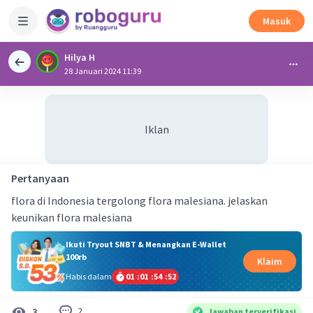
Masuk
Hilya H
28 Januari 2024 11:39
Iklan
Pertanyaan
flora di Indonesia tergolong flora malesiana. jelaskan
keunikan flora malesiana
Ikuti Tryout SNBT & Menangkan E-Wallet
100rb
Klaim
Habis dalam
01
:
01
:
54
:
52
2
3
Jawaban terverifikasi