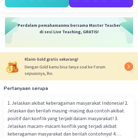
Kepentingan migrasi, maksudnya wilayah
Jepang yang sempit sedangkan jumlah penduduk
banyak maka dibutuhkan tempat bagi
pemerataan penduduk.
Perdalam pemahamanmu bersama Master Teacher
di sesi Live Teaching, GRATIS!
·
5.0
(
1
)
Balas
Beri Rating
Klaim Gold gratis sekarang!
Dengan Gold kamu bisa tanya soal ke Forum
Nanda R
Community
Level 89
sepuasnya, lho.
15 Februari 2024 23:23
Pertanyaan serupa
Jawaban terverifikasi
Ada beberapa faktor yang mendukung Jepang
1. Jelaskan akibat keberagaman masyarakat Indonesia! 2.
Iklan
dalam berhasil melakukan invasi ke Indonesia
Jelaskan dan berilah masing-masing dua contoh akibat
selama Perang Dunia II:
positif dari konflik yang terjadi dalam masyarakat! 3.
Kejatuhan Kolonial Belanda:
Saat Jepang
Jelaskan macam-macam konflik yang terjadi akibat
menyerbu Indonesia pada tahun 1942, Belanda,
keberagaman masyarakat dan berilah contohnya! 4.