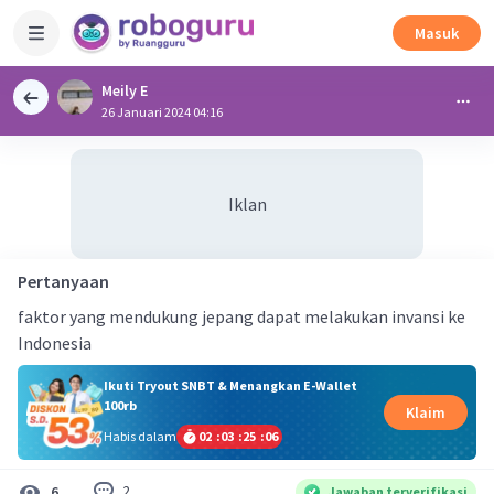
Masuk
Meily E
26 Januari 2024 04:16
Iklan
Pertanyaan
faktor yang mendukung jepang dapat melakukan invansi ke
Indonesia
Ikuti Tryout SNBT & Menangkan E-Wallet
100rb
Klaim
Habis dalam
02
:
03
:
25
:
06
2
6
Jawaban terverifikasi