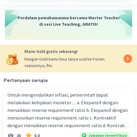
3.0
Iklan
Perdalam pemahamanmu bersama Master Teacher
·
0.0
(
0
)
Balas
Beri Rating
di sesi Live Teaching, GRATIS!
Klaim Gold gratis sekarang!
Dengan Gold kamu bisa tanya soal ke Forum
sepuasnya, lho.
Pertanyaan serupa
Untuk mengendalikan inflasi, pemerintah dapat
melakukan kebijakan moneter .... a. Ekspansif dengan
menaikkan reserve requirement ratio b. Ekspansif dengan
menurunkan reserve requirement ratio c. Kontraktif
dengan menaikkan reserve requirement ratio d. Kontraktif
dengan menurunkan reserve requirement ratio e.
36
0.0
Jawaban terverifikasi