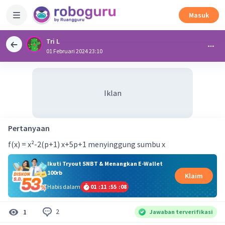
Masuk
Tri L
01 Februari 2024 23:10
Iklan
Pertanyaan
f(x) = x²-2(p+1) x+5p+1 menyinggung sumbu x
Ikuti Tryout SNBT & Menangkan E-Wallet
100rb
Klaim
Habis dalam
01
:
11
:
55
:
07
2
1
Jawaban terverifikasi