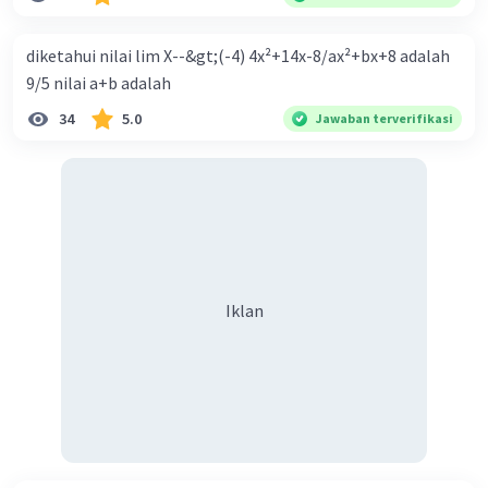
Ekspansif dengan menaikkan tingkat diskonto Bila Bank
Indonesia melakukan kebijakan moneter ekspansif,
diketahui nilai lim X--&gt;(-4) 4x²+14x-8/ax²+bx+8 adalah
ceteris paribus maka .... a. Menimbulkan inflasi di mana
9/5 nilai a+b adalah
bentuk kurva jumlah uang beredar (penawaran uang) naik
34
5.0
Jawaban terverifikasi
dari kiri bawah ke kanan atas b. Menimbulkan deflasi di
mana bentuk kurva jumlah uang beredar (penawaran
uang) naik dari kiri bawah ke kanan atas c. Tingkat bunga
meningkat di mana bentuk kurva jumlah uang beredar
(penawaran uang) naik dari kiri bawah ke kanan atas d.
Tingkat bunga turun di mana bentuk kurva jumlah uang
beredar (penawaran uang) naik dari kiri bawah ke kanan
Iklan
atas e. Tingkat bunga turun di mana bentuk kurva jumlah
uang beredar (penawaran uang) vertikal Kebijakan fiskal
kontraktif dilakukan dengan cara .... a. Menurunkan
pengeluaran pemerintah (G), menambah pembayaran
transfer (Tr) dan meningkatkan pemungutan pajak (Tx) b.
Menurunkan G, mengurangi Tr, dan meningkatkan Tx c.
Menurunkan G, menambah Tr, dan menurunkan Tx d.