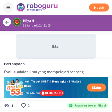
Masuk
Hilya H
31 Januari 2024 12:05
Iklan
Pertanyaan
Evolusi adalah ilmu yang mempelajari tentang
Ikuti Tryout SNBT & Menangkan E-Wallet
100rb
Klaim
Habis dalam
01
:
09
:
50
:
12
2
1
Jawaban terverifikasi