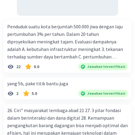
beredar (penawaran uang) naik dari kiri bawah ke kanan
atas e. Tingkat bunga turun di mana bentuk kurva jumlah
uang beredar (penawaran uang) vertikal Kebijakan fiskal
kontraktif dilakukan dengan cara .... a. Menurunkan
Penduduk suatu kota berjumlah 500.000 jiwa dengan laju
pengeluaran pemerintah (G), menambah pembayaran
pertumbuhan 3% per tahun. Dalam 20 tahun
transfer (Tr) dan meningkatkan pemungutan pajak (Tx) b.
diproyeksikan meningkat tajam. Evaluasi dampaknya
Menurunkan G, mengurangi Tr, dan meningkatkan Tx c.
adalah A. kebutuhan infrastruktur meningkat 3. tekanan
Menurunkan G, menambah Tr, dan menurunkan Tx d.
terhadap sumber daya bertambah C. pertumbuhan
Meningkatkan G, mengurangi Tr, dan menurunkan Tx e.
eksponensial berdampak jangka panjang D. tidak
22
0.0
Jawaban terverifikasi
Meningkatkan G, menambah Tr, dan menurunkan Tx Cara
memengaruhi tata ruang E. proyeksi penduduk penting
yang dilakukan kebijakan tingkat diskonto oleh Bank
untuk perencanaan
yang 5b, pake titik bantu juga
Sentral dalam melakukan kebijakan moneter adalah .... a.
Mengatur jumlah pemberian kredit b. Menetapkan harga
2
5.0
Jawaban terverifikasi
surat-surat berharga di pasar uang c. Menetapkan giro
wajib minimum (reserved requirement ratio) d. Mengatur
26. Ciri" masyarakat lembaga abad 21 27. 3 pilar fondasi
tingkat bunga tabungan e. Mengatur tingkat bunga
dalam berinteraksi dan dana digital 28. Kemampuan
pinjaman bank sentral kepada bank umum Perhatikan
pengangkutan barang dagangan bisa menjadi optimal dan
beberapa pernyataan berikut. 1). Menaikkan tarif pajak. 2).
efisien, hal ini merupakan kemajuan teknologi dalam