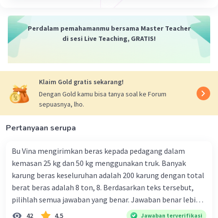
Perdalam pemahamanmu bersama Master Teacher
di sesi Live Teaching, GRATIS!
Klaim Gold gratis sekarang!
Dengan Gold kamu bisa tanya soal ke Forum
sepuasnya, lho.
Pertanyaan serupa
Bu Vina mengirimkan beras kepada pedagang dalam
kemasan 25 kg dan 50 kg menggunakan truk. Banyak
karung beras keseluruhan adalah 200 karung dengan total
berat beras adalah 8 ton, 8. Berdasarkan teks tersebut,
pilihlah semua jawaban yang benar. Jawaban benar lebih
dari satu. Banyak karung beras kemasan 25 kg adalah 50
42
4.5
Jawaban terverifikasi