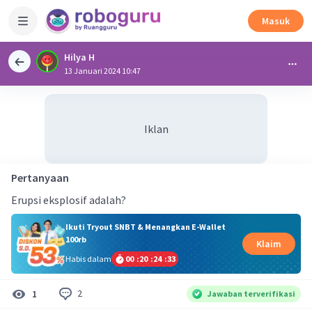
Masuk
Hilya H
13 Januari 2024 10:47
Iklan
Pertanyaan
Erupsi eksplosif adalah?
Ikuti Tryout SNBT & Menangkan E-Wallet
100rb
Klaim
Habis dalam
00
:
20
:
24
:
32
2
1
Jawaban terverifikasi