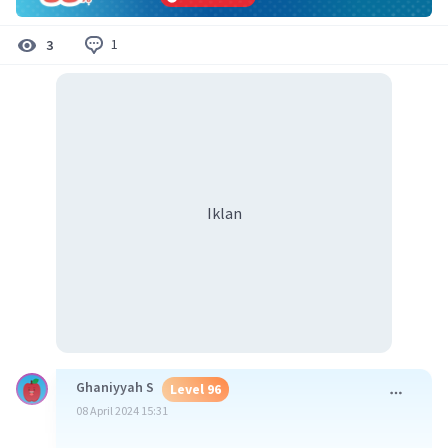
1
3
Iklan
Ghaniyyah S
Level 96
08 April 2024 15:31