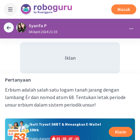
Masuk
Syarifa P
04 April 2024 21:33
Iklan
Pertanyaan
Erbium adalah salah satu logam tanah jarang dengan
lambang Er dan nomod atom 68. Tentukan letak periode
unsur erbium dalam sistem periodik unsur!
Ikuti Tryout SNBT & Menangkan E-Wallet
100rb
Klaim
Habis dalam
01
:
03
:
07
:
14