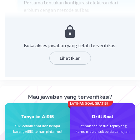
Pertama tentukan konfigurasi elektron dari
erbium dengan metode aufbau
1s²2s²2p⁶3s²3p⁶4s²3d¹⁰4p⁶5s²4d¹⁰5p⁶6s²4f¹²
Dari konfigurasi tersebut di dapat elektron
terakhir nya yaitu 4f¹² jadi untuk 4f itu terletak
pada lantanida yaitu pada golongan 3B dan
Buka akses jawaban yang telah terverifikasi
periode ke 6
Lihat Iklan
·
0.0
(
0
)
Balas
Beri Rating
Mau jawaban yang terverifikasi?
LATIHAN SOAL GRATIS!
Iklan
Tanya ke AiRIS
Drill Soal
Yuk, cobain chat dan belajar
Latihan soal sesuai topik yang
bareng AiRIS, teman pintarmu!
kamu mau untuk persiapan ujian