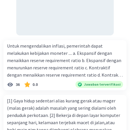
Untuk mengendalikan inflasi, pemerintah dapat
melakukan kebijakan moneter .... a. Ekspansif dengan
menaikkan reserve requirement ratio b. Ekspansif dengan
menurunkan reserve requirement ratio c. Kontraktif
dengan menaikkan reserve requirement ratio d. Kontraktif
dengan menurunkan reserve requirement ratio e.
36
0.0
Jawaban terverifikasi
Ekspansif dengan menaikkan tingkat diskonto Bila Bank
Indonesia melakukan kebijakan moneter ekspansif,
[1] Gaya hidup sedentari alias kurang gerak atau mager
ceteris paribus maka .... a. Menimbulkan inflasi di mana
(malas gerak) adalah masalah yang sering dialami oleh
bentuk kurva jumlah uang beredar (penawaran uang) naik
penduduk perkotaan. [2] Bekerja di depan layar komputer
dari kiri bawah ke kanan atas b. Menimbulkan deflasi di
sepanjang hari, kelamaan terjebak macet di jalan,atau
mana bentuk kurva jumlah uang beredar (penawaran
hobi main gim tanpa diimbangi olahraga merupakan