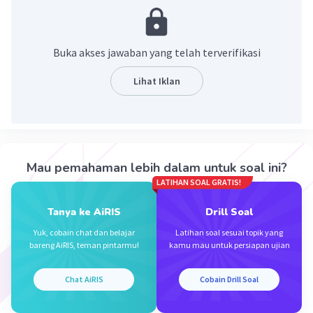
Buka akses jawaban yang telah terverifikasi
Lihat Iklan
·
0.0
(
0
)
Balas
Beri Rating
Mau pemahaman lebih dalam untuk soal ini?
LATIHAN SOAL GRATIS!
Tanya ke AiRIS
Drill Soal
Yuk, cobain chat dan belajar
Latihan soal sesuai topik yang
Iklan
bareng AiRIS, teman pintarmu!
kamu mau untuk persiapan ujian
Chat AiRIS
Cobain Drill Soal