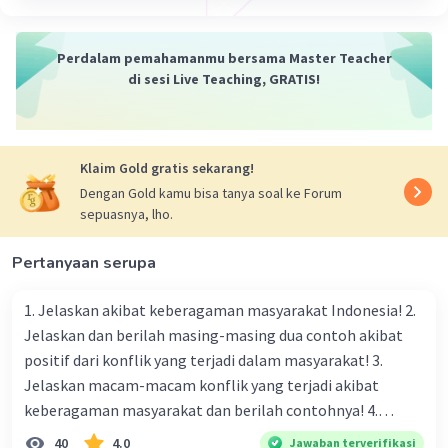
Perdalam pemahamanmu bersama Master Teacher
di sesi Live Teaching, GRATIS!
Klaim Gold gratis sekarang!
Dengan Gold kamu bisa tanya soal ke Forum
sepuasnya, lho.
Pertanyaan serupa
1. Jelaskan akibat keberagaman masyarakat Indonesia! 2.
Jelaskan dan berilah masing-masing dua contoh akibat
positif dari konflik yang terjadi dalam masyarakat! 3.
Jelaskan macam-macam konflik yang terjadi akibat
keberagaman masyarakat dan berilah contohnya! 4.
Mengapa dalam masyarakat yang memiliki keberagaman
40
4.0
Jawaban terverifikasi