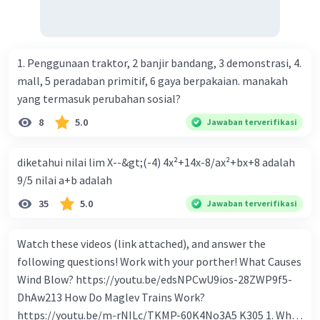
beredar (penawaran uang) naik dari kiri bawah ke kanan
atas e. Tingkat bunga turun di mana bentuk kurva jumlah
uang beredar (penawaran uang) vertikal Kebijakan fiskal
kontraktif dilakukan dengan cara .... a. Menurunkan
1. Penggunaan traktor, 2 banjir bandang, 3 demonstrasi, 4.
pengeluaran pemerintah (G), menambah pembayaran
mall, 5 peradaban primitif, 6 gaya berpakaian. manakah
transfer (Tr) dan meningkatkan pemungutan pajak (Tx) b.
yang termasuk perubahan sosial?
Menurunkan G, mengurangi Tr, dan meningkatkan Tx c.
8
5.0
Jawaban terverifikasi
Menurunkan G, menambah Tr, dan menurunkan Tx d.
Meningkatkan G, mengurangi Tr, dan menurunkan Tx e.
diketahui nilai lim X--&gt;(-4) 4x²+14x-8/ax²+bx+8 adalah
Meningkatkan G, menambah Tr, dan menurunkan Tx Cara
9/5 nilai a+b adalah
yang dilakukan kebijakan tingkat diskonto oleh Bank
Sentral dalam melakukan kebijakan moneter adalah .... a.
35
5.0
Jawaban terverifikasi
Mengatur jumlah pemberian kredit b. Menetapkan harga
surat-surat berharga di pasar uang c. Menetapkan giro
Watch these videos (link attached), and answer the
wajib minimum (reserved requirement ratio) d. Mengatur
following questions! Work with your porther! What Causes
tingkat bunga tabungan e. Mengatur tingkat bunga
Wind Blow? https://youtu.be/edsNPCwU9ios-28ZWP9f5-
pinjaman bank sentral kepada bank umum Perhatikan
DhAw213 How Do Maglev Trains Work?
beberapa pernyataan berikut. 1). Menaikkan tarif pajak. 2).
https://youtu.be/m-rNILc/TKMP-60K4No3A5 K305 1. What