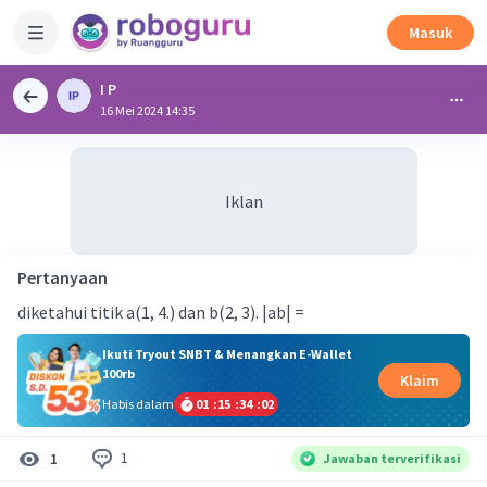
Masuk
I P
16 Mei 2024 14:35
Iklan
Pertanyaan
diketahui titik a(1, 4.) dan b(2, 3). |ab| =
Ikuti Tryout SNBT & Menangkan E-Wallet
100rb
Klaim
Habis dalam
01
:
15
:
34
:
02
1
1
Jawaban terverifikasi