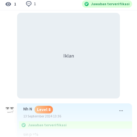
1
1
Jawaban terverifikasi
Iklan
Nh N
Level 8
13 September 2024 13:36
Jawaban terverifikasi
sin p =¼