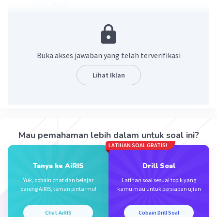
sin = de/mi
cos = sa/mi
de² + sa² = mi²
1 + sa² = 4²
sa² = 15
Buka akses jawaban yang telah terverifikasi
sa = (15)^½
Lihat Iklan
maka 2cos p = 2((15)^½/4) = (15)^½/2
·
0.0
(
0
)
Balas
Beri Rating
Mau pemahaman lebih dalam untuk soal ini?
LATIHAN SOAL GRATIS!
Tanya ke AiRIS
Drill Soal
Iklan
Yuk, cobain chat dan belajar
Latihan soal sesuai topik yang
bareng AiRIS, teman pintarmu!
kamu mau untuk persiapan ujian
Chat AiRIS
Cobain Drill Soal