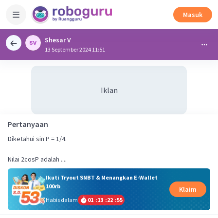
Masuk
Shesar V
13 September 2024 11:51
Iklan
Pertanyaan
Diketahui sin P = 1/4.
Nilai 2cosP adalah ....
Ikuti Tryout SNBT & Menangkan E-Wallet
100rb
Klaim
Habis dalam
01
:
13
:
22
:
55