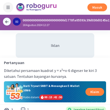
Masuk
000000000000000000000000d1778fa05593c39d030d0145a1
00
0
18 Agustus 2024 12:27
Iklan
Pertanyaan
Diketahui persamaan kuadrat y = x²+x-6 digeser ke kiri 3
satuan. Tentukan bayangan kurvanya.
Ikuti Tryout SNBT & Menangkan E-Wallet
100rb
Klaim
Habis dalam
00
:
13
:
42
:
30
1
1
Jawaban terverifikasi