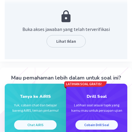
Buka akses jawaban yang telah terverifikasi
Lihat Iklan
·
5.0
(
1
)
Balas
Beri Rating
000000000000000000000000d1778fa05593c39d030d0145
00
Mau pemahaman lebih dalam untuk soal ini?
0
LATIHAN SOAL GRATIS!
Level 51
18 Agustus 2024 13:04
Tanya ke AiRIS
Drill Soal
terima kasihhhh
Yuk, cobain chat dan belajar
Latihan soal sesuai topik yang
bareng AiRIS, teman pintarmu!
kamu mau untuk persiapan ujian
Chat AiRIS
Cobain Drill Soal