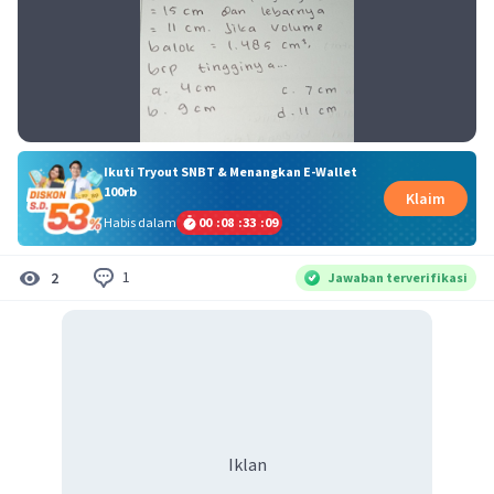
Ikuti Tryout SNBT & Menangkan E-Wallet
100rb
Klaim
Habis dalam
00
:
08
:
33
:
09
1
2
Jawaban terverifikasi
Iklan