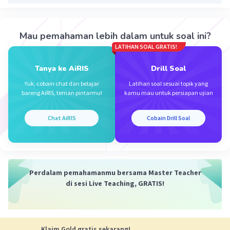
Mau pemahaman lebih dalam untuk soal ini?
LATIHAN SOAL GRATIS!
Iklan
Tanya ke AiRIS
Drill Soal
Yuk, cobain chat dan belajar
Latihan soal sesuai topik yang
bareng AiRIS, teman pintarmu!
kamu mau untuk persiapan ujian
Chat AiRIS
Cobain Drill Soal
Perdalam pemahamanmu bersama Master Teacher
di sesi Live Teaching, GRATIS!
Klaim Gold gratis sekarang!