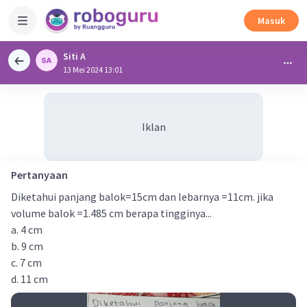
Masuk
Siti A
13 Mei 2024 13:01
Iklan
Pertanyaan
Diketahui panjang balok=15cm dan lebarnya =11cm. jika
volume balok =1.485 cm berapa tingginya...
a. 4 cm
b. 9 cm
c. 7 cm
d. 11 cm