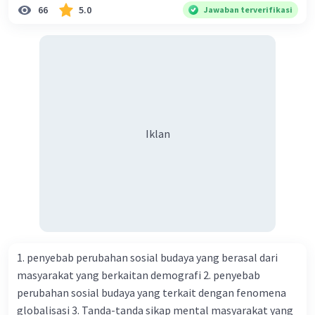
g{2}(x) = 3/2 x + 5
66
5.0
Jawaban terverifikasi
Iklan
1. penyebab perubahan sosial budaya yang berasal dari
masyarakat yang berkaitan demografi 2. penyebab
perubahan sosial budaya yang terkait dengan fenomena
globalisasi 3. Tanda-tanda sikap mental masyarakat yang