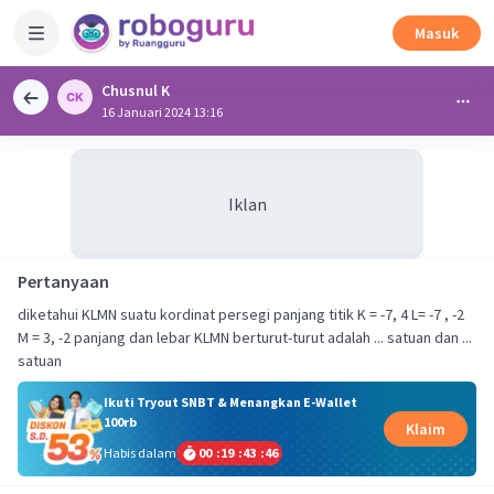
Masuk
Chusnul K
16 Januari 2024 13:16
Iklan
Pertanyaan
diketahui KLMN suatu kordinat persegi panjang titik K = -7, 4 L= -7 , -2
M = 3, -2 panjang dan lebar KLMN berturut-turut adalah ... satuan dan ...
satuan
Ikuti Tryout SNBT & Menangkan E-Wallet
100rb
Klaim
Habis dalam
00
:
19
:
43
:
46