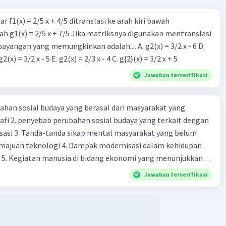
r f1(x) = 2/5 x + 4/5 ditranslasi ke arah kiri bawah
h g1(x) = 2/5 x + 7/5 Jika matriksnya digunakan mentranslasi
 bayangan yang memungkinkan adalah.... A. g2(x) = 3/2 x - 6 D.
g2(x) = 2/3 x - 5 B. g2(x) = 3/2 x - 5 E. g2(x) = 2/3 x - 4 C. g{2}(x) = 3/2 x + 5
Jawaban terverifikasi
ahan sosial budaya yang berasal dari masyarakat yang
fi 2. penyebab perubahan sosial budaya yang terkait dengan
sasi 3. Tanda-tanda sikap mental masyarakat yang belum
majuan teknologi 4. Dampak modernisasi dalam kehidupan
t 5. Kegiatan manusia di bidang ekonomi yang menunjukkan
 modernisasi 6. Contoh pengaruh modernisasi di bidang ilmu
Jawaban terverifikasi
endidikan terhadap pola pikir masyarakat 7. Konsep
modernisasi di masyarakat seringkali mengalami kesalahan
atunya kesalahan tersebut menganggap jika menjadi modern
 8. arti dari globalisasi 9. Bentuk kearifan lokal di wilayah