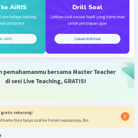
 ke AiRIS
Drill Soal
t dan belajar bareng
Latihan soal sesuai topik yang kamu mau
man pintarmu!
untuk persiapan ujian
at AiRIS
Cobain Drill Soal
m pemahamanmu bersama Master Teacher
di sesi Live Teaching, GRATIS!
 gratis sekarang!
d kamu bisa tanya soal ke Forum sepuasnya, lho.
a