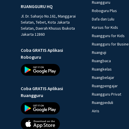
Ruangguru
RUANGGURU HQ
Roboguru Plus
Jl. Dr. Saharjo No.161, Manggarai
Dafa dan Lulu
Selatan, Tebet, Kota Jakarta
Kursus for Kids
Selatan, Daerah Khusus Ibukota
Jakarta 12860
Ruangguru for Kids
Ruangguru for Busin
Coba GRATIS Aplikasi
Ruanguji
Roboguru
Ruangbaca
Ruangkelas
Ruangbelajar
Ruangpengajar
Coba GRATIS Aplikasi
Ruangguru Privat
Ruangguru
Ruangpeduli
Airis