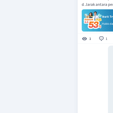
d. Jarak antara pe
Ikuti T
Habis d
1
1