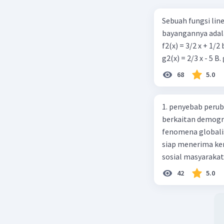
Sebuah fungsi linea
bayangannya adala
f2(x) = 3/2 x + 1/2
68
5.0
1. penyebab perub
berkaitan demogra
fenomena globali
siap menerima ke
sosial masyaraka
perubahan ke arah
42
5.0
pengetahuan dan p
mengenai proses 
pahaman, salah s
adalah mengikuti...