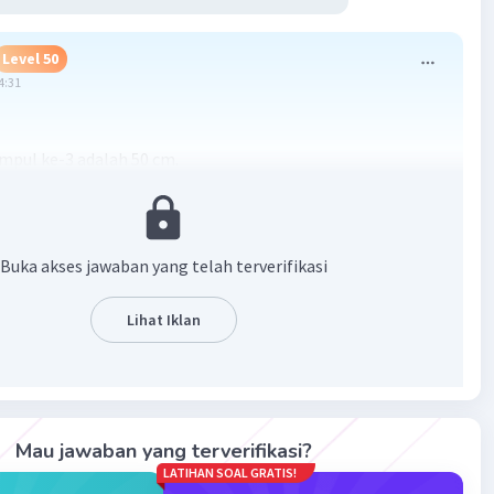
Level 50
4:31
】
impul ke-3 adalah 50 cm.
erut ke-6 adalah 200 cm.
ntara perut ke-5 dan perut ke-7 adalah 33.33 cm.
ntara perut ke-3 dan simpul ke-7 adalah 16.67 cm.
Buka akses jawaban yang telah terverifikasi
·
0.0
(
0
)
Balas
ating
Lihat Iklan
Mau jawaban yang terverifikasi?
LATIHAN SOAL GRATIS!
Iklan