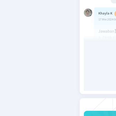
Khayla K
17 Mei 2024 0
Jawaban
a. Jarak s
b. Jarak p
c. Jarak a
d. Jarak a
Beri R