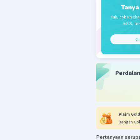
Tanya
Yuk, cobain cha
AiRIS, te
Ch
Perdala
Klaim Gold
Dengan Gol
Pertanyaan serup