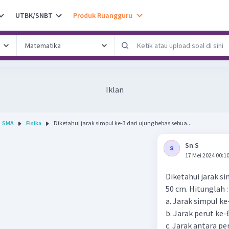
UTBK/SNBT
Produk Ruangguru
Iklan
SMA
Fisika
Diketahui jarak simpul ke-3 dari ujung bebas sebua...
Sn S
17 Mei 2024 00:1
Diketahui jarak si
50 cm. Hitunglah :
a. Jarak simpul ke
b. Jarak perut ke-
c. Jarak antara pe