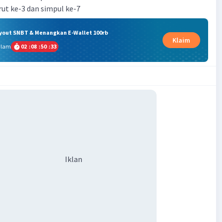
rut ke-3 dan simpul ke-7
ryout SNBT & Menangkan E-Wallet 100rb
Klaim
alam
02
:
08
:
50
:
32
Iklan