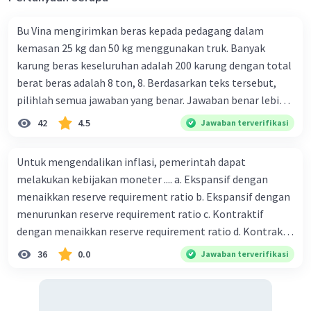
Bu Vina mengirimkan beras kepada pedagang dalam
kemasan 25 kg dan 50 kg menggunakan truk. Banyak
karung beras keseluruhan adalah 200 karung dengan total
berat beras adalah 8 ton, 8. Berdasarkan teks tersebut,
pilihlah semua jawaban yang benar. Jawaban benar lebih
dari satu. Banyak karung beras kemasan 25 kg adalah 50
42
4.5
Jawaban terverifikasi
buah. Banyak karung beras kemasan 50 kg adalah 150
buah. Total berat beras dalam kemasan 25 kg adalah 2
Untuk mengendalikan inflasi, pemerintah dapat
ton. Perbandingan berat beras kemasan 25 kg dan 50 kg
melakukan kebijakan moneter .... a. Ekspansif dengan
dalam truk adalah 1: 3. 9. Berdasarkan teks tersebut, jika
menaikkan reserve requirement ratio b. Ekspansif dengan
biaya setiap beras karung kecil adalah Rp7.500 dan karung
menurunkan reserve requirement ratio c. Kontraktif
besar Rp14.000, berapakah biaya angkut semua beras yang
dengan menaikkan reserve requirement ratio d. Kontraktif
harus dibayar oleh Bu Vina? A. Rp2.540.000 C. Rp2.312.000 B.
dengan menurunkan reserve requirement ratio e.
36
0.0
Jawaban terverifikasi
Rp2.475.000 D. Rp2.280.000
Ekspansif dengan menaikkan tingkat diskonto Bila Bank
Indonesia melakukan kebijakan moneter ekspansif,
ceteris paribus maka .... a. Menimbulkan inflasi di mana