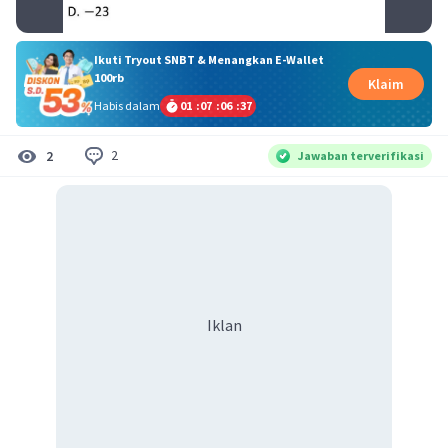
Ikuti Tryout SNBT & Menangkan E-Wallet
100rb
Klaim
Habis dalam
01
:
07
:
06
:
37
2
2
Jawaban terverifikasi
Iklan