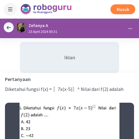
Masuk
Zefanya A
23 April 2024 00:31
Iklan
Pertanyaan
Diketahui fungsi f(x) = 〖7x(x-5)〗^ Nilai dari f(2) adalah