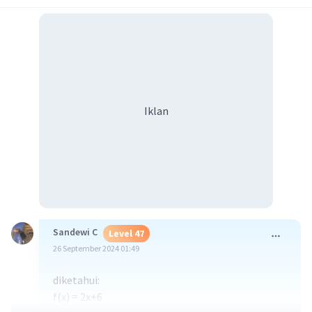
Iklan
Sandewi C
Level 47
26 September 2024 01:49
diketahui:
f(x) = 2x+6