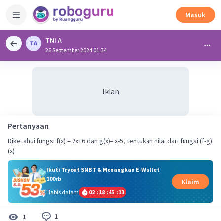
Masuk
TNI A
26 September 2024 01:34
Iklan
Pertanyaan
Diketahui fungsi f(x) = 2x+6 dan g(x)= x-5, tentukan nilai dari fungsi (f-g)
(x)
Ikuti Tryout SNBT & Menangkan E-Wallet
100rb
Klaim
Habis dalam
02
:
18
:
45
:
13
1
1