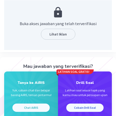
g(x) = x-5
(f-g)(x) = f(x) - g(x)
= (2x + 6) - (x - 5)
Buka akses jawaban yang telah terverifikasi
= 2x - 6 - x - 5
= 2x - x + 1
Lihat Iklan
·
0.0
(
0
)
Balas
Beri Rating
Mau jawaban yang terverifikasi?
LATIHAN SOAL GRATIS!
Tanya ke AiRIS
Drill Soal
Iklan
Yuk, cobain chat dan belajar
Latihan soal sesuai topik yang
bareng AiRIS, teman pintarmu!
kamu mau untuk persiapan ujian
Chat AiRIS
Cobain Drill Soal