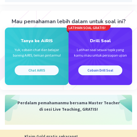
p= 101 (D).
semoga membantu yaa
Mau pemahaman lebih dalam untuk soal ini?
LATIHAN SOAL GRATIS!
·
4.2
(
9
)
Balas
Beri Rating
Tanya ke AiRIS
Drill Soal
Yuk, cobain chat dan belajar
Latihan soal sesuai topik yang
bareng AiRIS, teman pintarmu!
kamu mau untuk persiapan ujian
Chat AiRIS
Cobain Drill Soal
Iklan
Perdalam pemahamanmu bersama Master Teacher
di sesi Live Teaching, GRATIS!
Klaim Gold gratis sekarang!