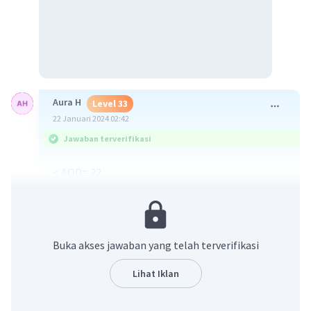
Aura H
Level 33
22 Januari 2024 02:42
Jawaban terverifikasi
< AOD= 22
AOB kan diameter, jadi cari sudut <BOD= berarti
180-22= 158
sudut <BOD adalah sudut yang menghadap busur
BD
Buka akses jawaban yang telah terverifikasi
<BCD adalah sudut keliling serta refleks yang
menghadap busur BD
Lihat Iklan
sudut refleks= 360-158= 202
<BCD= 1/2.202 = 101