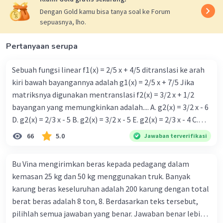
Dengan Gold kamu bisa tanya soal ke Forum
sepuasnya, lho.
Pertanyaan serupa
Sebuah fungsi linear f1(x) = 2/5 x + 4/5 ditranslasi ke arah
kiri bawah bayangannya adalah g1(x) = 2/5 x + 7/5 Jika
matriksnya digunakan mentranslasi f2(x) = 3/2 x + 1/2
bayangan yang memungkinkan adalah.... A. g2(x) = 3/2 x - 6
D. g2(x) = 2/3 x - 5 B. g2(x) = 3/2 x - 5 E. g2(x) = 2/3 x - 4 C.
g{2}(x) = 3/2 x + 5
66
5.0
Jawaban terverifikasi
Bu Vina mengirimkan beras kepada pedagang dalam
kemasan 25 kg dan 50 kg menggunakan truk. Banyak
karung beras keseluruhan adalah 200 karung dengan total
berat beras adalah 8 ton, 8. Berdasarkan teks tersebut,
pilihlah semua jawaban yang benar. Jawaban benar lebih