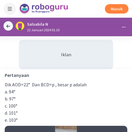
Masuk
Salsabila N
22 Januari 2024 01:10
Iklan
Pertanyaan
Dik AOD=22° Dan BCD=p , besar p adalah
a. 94°
b. 97°
c. 100°
d. 101°
e. 103°