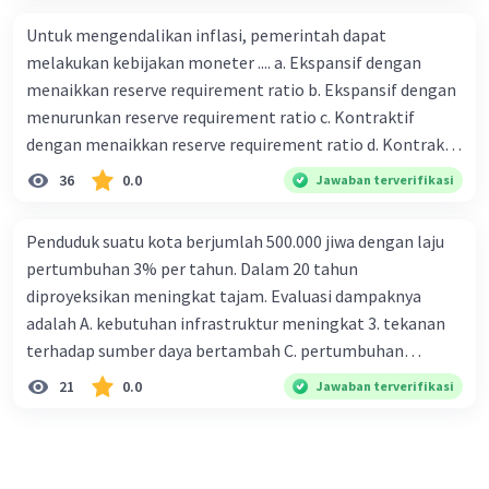
Untuk mengendalikan inflasi, pemerintah dapat
melakukan kebijakan moneter .... a. Ekspansif dengan
menaikkan reserve requirement ratio b. Ekspansif dengan
menurunkan reserve requirement ratio c. Kontraktif
dengan menaikkan reserve requirement ratio d. Kontraktif
dengan menurunkan reserve requirement ratio e.
36
0.0
Jawaban terverifikasi
Ekspansif dengan menaikkan tingkat diskonto Bila Bank
Indonesia melakukan kebijakan moneter ekspansif,
Penduduk suatu kota berjumlah 500.000 jiwa dengan laju
ceteris paribus maka .... a. Menimbulkan inflasi di mana
pertumbuhan 3% per tahun. Dalam 20 tahun
bentuk kurva jumlah uang beredar (penawaran uang) naik
diproyeksikan meningkat tajam. Evaluasi dampaknya
dari kiri bawah ke kanan atas b. Menimbulkan deflasi di
adalah A. kebutuhan infrastruktur meningkat 3. tekanan
mana bentuk kurva jumlah uang beredar (penawaran
terhadap sumber daya bertambah C. pertumbuhan
uang) naik dari kiri bawah ke kanan atas c. Tingkat bunga
eksponensial berdampak jangka panjang D. tidak
21
0.0
Jawaban terverifikasi
meningkat di mana bentuk kurva jumlah uang beredar
memengaruhi tata ruang E. proyeksi penduduk penting
(penawaran uang) naik dari kiri bawah ke kanan atas d.
untuk perencanaan
Tingkat bunga turun di mana bentuk kurva jumlah uang
beredar (penawaran uang) naik dari kiri bawah ke kanan