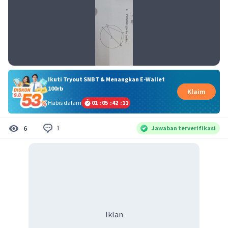
Ikuti Tryout SNBT & Menangkan E-Wallet
100rb
Klaim
Habis dalam
01
:
05
:
42
:
11
1
6
Jawaban terverifikasi
Iklan