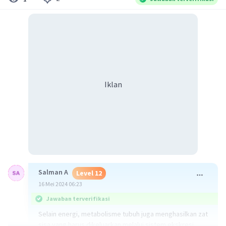
Iklan
Salman A
Level 12
16 Mei 2024 06:23
Jawaban terverifikasi
Selain energi, metabolisme tubuh juga menghasilkan zat
sisa yang harus dikeluarkan melalui sistem ekskresi.