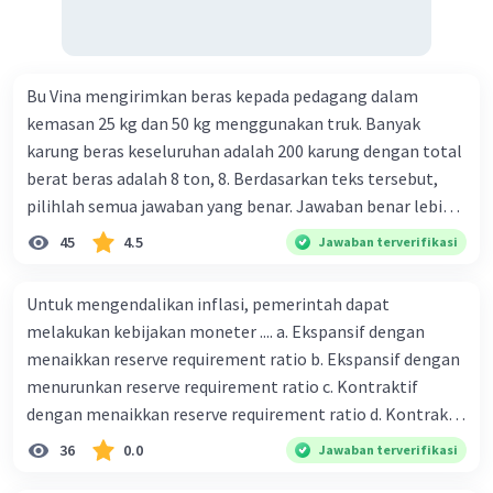
Bu Vina mengirimkan beras kepada pedagang dalam
kemasan 25 kg dan 50 kg menggunakan truk. Banyak
karung beras keseluruhan adalah 200 karung dengan total
berat beras adalah 8 ton, 8. Berdasarkan teks tersebut,
pilihlah semua jawaban yang benar. Jawaban benar lebih
dari satu. Banyak karung beras kemasan 25 kg adalah 50
45
4.5
Jawaban terverifikasi
buah. Banyak karung beras kemasan 50 kg adalah 150
buah. Total berat beras dalam kemasan 25 kg adalah 2
Untuk mengendalikan inflasi, pemerintah dapat
ton. Perbandingan berat beras kemasan 25 kg dan 50 kg
melakukan kebijakan moneter .... a. Ekspansif dengan
dalam truk adalah 1: 3. 9. Berdasarkan teks tersebut, jika
menaikkan reserve requirement ratio b. Ekspansif dengan
biaya setiap beras karung kecil adalah Rp7.500 dan karung
menurunkan reserve requirement ratio c. Kontraktif
besar Rp14.000, berapakah biaya angkut semua beras yang
dengan menaikkan reserve requirement ratio d. Kontraktif
harus dibayar oleh Bu Vina? A. Rp2.540.000 C. Rp2.312.000 B.
dengan menurunkan reserve requirement ratio e.
36
0.0
Jawaban terverifikasi
Rp2.475.000 D. Rp2.280.000
Ekspansif dengan menaikkan tingkat diskonto Bila Bank