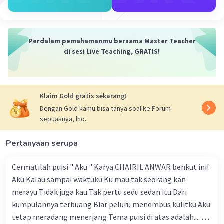
diubah menjadi urea di hati.
- Urea kemudian dibawa oleh aliran darah ke ginjal untuk
difiltrasi dan dikeluarkan melalui urin.
- Pengeluaran urea melalui urin membantu menjaga
Perdalam pemahamanmu bersama Master Teacher
keseimbangan nitrogen dalam tubuh.
di sesi Live Teaching, GRATIS!
2. Asam Urat:
- Asam urat adalah produk akhir dari metabolisme
senyawa purin, yang merupakan komponen penyusun
Klaim Gold gratis sekarang!
DNA dan RNA.
Dengan Gold kamu bisa tanya soal ke Forum
- Senyawa purin didapatkan dari makanan seperti
sepuasnya, lho.
daging merah, seafood, dan kacang-kacangan.
- Kelebihan asam urat dalam darah dapat menyebabkan
Pertanyaan serupa
pengendapan kristal di sendi, menyebabkan penyakit
asam urat.
- Ginjal bertugas untuk menyaring dan mengeluarkan
Cermatilah puisi " Aku " Karya CHAIRIL ANWAR benkut ini!
asam urat melalui urin.
Aku Kalau sampai waktuku Ku mau tak seorang kan
merayu Tidak juga kau Tak pertu sedu sedan itu Dari
3. Kreatinin:
kumpulannya terbuang Biar peluru menembus kulitku Aku
- Kreatinin adalah produk sampingan dari metabolisme
tetap meradang menerjang Tema puisi di atas adalah.... A.
kreatin, yang terdapat di otot.