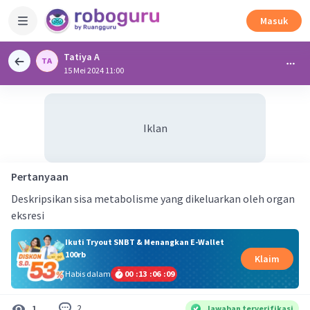
Masuk
Tatiya A
15 Mei 2024 11:00
Iklan
Pertanyaan
Deskripsikan sisa metabolisme yang dikeluarkan oleh organ
eksresi
Ikuti Tryout SNBT & Menangkan E-Wallet
100rb
Klaim
Habis dalam
00
:
13
:
06
:
09
2
1
Jawaban terverifikasi