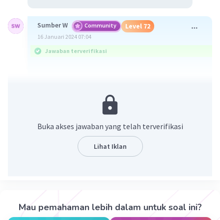
Sumber W
Community
Level 72
16 Januari 2024 07:04
Jawaban terverifikasi
Jawaban ada dibawah
Buka akses jawaban yang telah terverifikasi
Lihat Iklan
·
0.0
(
0
)
Balas
Beri Rating
Mau pemahaman lebih dalam untuk soal ini?