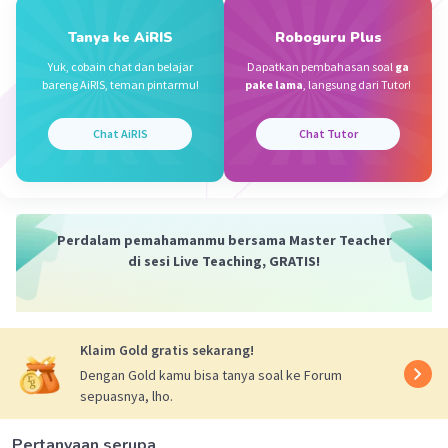
Nanda R
Community
Level 89
Tanya ke AiRIS
Roboguru Plus
16 Januari 2024 10:30
Yuk, cobain chat dan belajar
Dapatkan pembahasan soal
ga
Jawaban terverifikasi
bareng AiRIS, teman pintarmu!
pake lama
, langsung dari Tutor!
jawabannya adalah 6,33
Iklan
Chat AiRIS
Chat Tutor
Perdalam pemahamanmu bersama Master Teacher
di sesi Live Teaching, GRATIS!
·
0.0
(
0
)
Balas
Beri Rating
Klaim Gold gratis sekarang!
Dengan Gold kamu bisa tanya soal ke Forum
Khansa K
Level 36
sepuasnya, lho.
18 Januari 2024 13:51
halo
Pertanyaan serupa