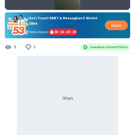
Ikuti Tryout SNBT & Menangkan E-Wallet
100rb
Klaim
Habis dalam
00
:
16
:
18
:
27
2
7
Jawaban terverifikasi
Iklan