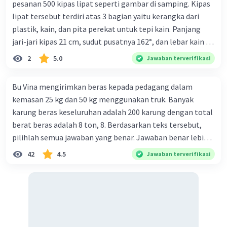
pesanan 500 kipas lipat seperti gambar di samping. Kipas
lipat tersebut terdiri atas 3 bagian yaitu kerangka dari
plastik, kain, dan pita perekat untuk tepi kain. Panjang
jari-jari kipas 21 cm, sudut pusatnya 162°, dan lebar kain 14
cm. Biaya kerangka dan tali sebesar Rp1.800,00 per buah,
2
5.0
Jawaban terverifikasi
kain sebesar Rp40.000,00/m², dan pita perekat
Rp350,00/m. Kipas tersebut dijual dengan harga
Bu Vina mengirimkan beras kepada pedagang dalam
Rp6.500,00 per buah. Tentukan total keuntungan yang
kemasan 25 kg dan 50 kg menggunakan truk. Banyak
diperoleh Bu Ambar.
karung beras keseluruhan adalah 200 karung dengan total
berat beras adalah 8 ton, 8. Berdasarkan teks tersebut,
pilihlah semua jawaban yang benar. Jawaban benar lebih
dari satu. Banyak karung beras kemasan 25 kg adalah 50
42
4.5
Jawaban terverifikasi
buah. Banyak karung beras kemasan 50 kg adalah 150
buah. Total berat beras dalam kemasan 25 kg adalah 2
ton. Perbandingan berat beras kemasan 25 kg dan 50 kg
dalam truk adalah 1: 3. 9. Berdasarkan teks tersebut, jika
biaya setiap beras karung kecil adalah Rp7.500 dan karung
besar Rp14.000, berapakah biaya angkut semua beras yang