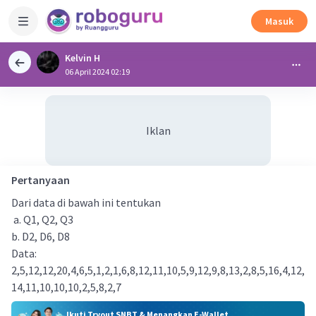
Masuk
Kelvin H
06 April 2024 02:19
Iklan
Pertanyaan
Dari data di bawah ini tentukan
a. Q1, Q2, Q3
b. D2, D6, D8
Data:
2,5,12,12,20,4,6,5,1,2,1,6,8,12,11,10,5,9,12,9,8,13,2,8,5,16,4,12,
14,11,10,10,10,2,5,8,2,7
Ikuti Tryout SNBT & Menangkan E-Wallet