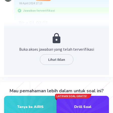
06 April 2024 17:13
Jawaban terverifikasi
Dit: a. Q1, Q2, Q3
Jwb: Q1 = 5, Q2 = 8, Q3 = 11
Semoga benar. Untuk pertanyaan b kurang tau._.
Buka akses jawaban yang telah terverifikasi
Lihat Iklan
Mau pemahaman lebih dalam untuk soal ini?
·
0.0
(
0
)
Balas
Beri Rating
LATIHAN SOAL GRATIS!
Tanya ke AiRIS
Drill Soal