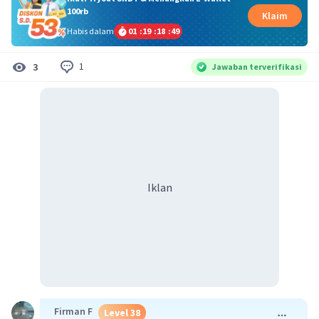
100rb
Klaim
Habis dalam
01
:
19
:
18
:
49
1
3
Jawaban terverifikasi
Iklan
Firman F
Level 38