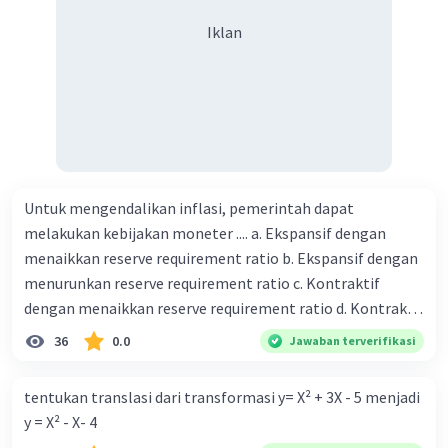
harus dibayar oleh Bu Vina? A. Rp2.540.000 C. Rp2.312.000 B.
Iklan
Rp2.475.000 D. Rp2.280.000
Untuk mengendalikan inflasi, pemerintah dapat
melakukan kebijakan moneter .... a. Ekspansif dengan
menaikkan reserve requirement ratio b. Ekspansif dengan
menurunkan reserve requirement ratio c. Kontraktif
dengan menaikkan reserve requirement ratio d. Kontraktif
dengan menurunkan reserve requirement ratio e.
36
0.0
Jawaban terverifikasi
Ekspansif dengan menaikkan tingkat diskonto Bila Bank
Indonesia melakukan kebijakan moneter ekspansif,
tentukan translasi dari transformasi y= X² + 3X - 5 menjadi
ceteris paribus maka .... a. Menimbulkan inflasi di mana
y = X² - X- 4
bentuk kurva jumlah uang beredar (penawaran uang) naik