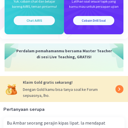
Yuk, cobain chat dan belajar
Latihan soal sesuai topik yang
bareng AiRIS, teman pintarmu!
kamu mau untuk persiapan ujian
Chat AiRIS
Cobain Drill Soal
Iklan
Perdalam pemahamanmu bersama Master Teacher
di sesi Live Teaching, GRATIS!
Klaim Gold gratis sekarang!
Dengan Gold kamu bisa tanya soal ke Forum
sepuasnya, lho.
Pertanyaan serupa
Bu Ambar seorang perajin kipas lipat. la mendapat