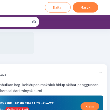
Daftar
Masuk
12:26
mbulkan bagi kehidupan makhluk hidup akibat penggunaan
berasal dari minyak bumi
ryout SNBT & Menangkan E-Wallet 100rb
Klaim
alam
00
:
14
:
13
:
47