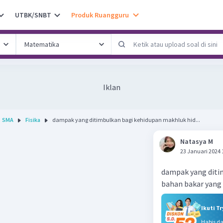
UTBK/SNBT
Produk Ruangguru
Iklan
SMA
Fisika
dampak yang ditimbulkan bagi kehidupan makhluk hid...
Natasya M
23 Januari 2024 
dampak yang diti
bahan bakar yang 
Ikuti T
Habis d