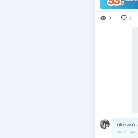
2
1
Oktavv O
24 Januari 2