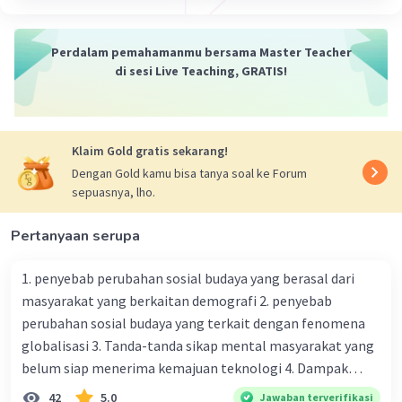
lemah dan menggerakkan ekonomi
pedesaan, yang mempengaruhi
Perdalam pemahamanmu bersama Master Teacher
peningkatan kesejahteraan masyarakat
di sesi Live Teaching, GRATIS!
Peningkatan daya saing ekonomi:
Pemerintah Jokowi mengambil langkah
untuk peningkatan daya saing ekonomi,
yang mempengaruhi peningkatan
Klaim Gold gratis sekarang!
kompetitivitas ekonomi Indonesia
Dengan Gold kamu bisa tanya soal ke Forum
Peningkatan investasi: Pemerintah Jokowi
sepuasnya, lho.
mengambil langkah untuk menggalakkan
investasi, yang mempengaruhi
Pertanyaan serupa
peningkatan perekonomian Indonesia
1. penyebab perubahan sosial budaya yang berasal dari
masyarakat yang berkaitan demografi 2. penyebab
Dampak kebijakan ekonomi di era Jokowi
perubahan sosial budaya yang terkait dengan fenomena
terhadap Jepang adalah sebagai berikut:
globalisasi 3. Tanda-tanda sikap mental masyarakat yang
belum siap menerima kemajuan teknologi 4. Dampak
Peningkatan investasi Jepang di Indonesia:
modernisasi dalam kehidupan sosial masyarakat 5.
42
5.0
Jawaban terverifikasi
Peningkatan investasi Jepang di Indonesia