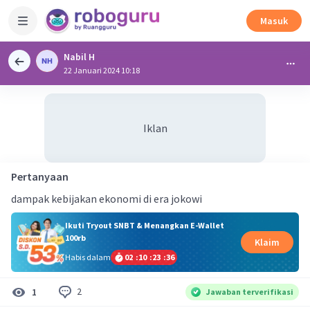
Masuk
Nabil H
22 Januari 2024 10:18
Iklan
Pertanyaan
dampak kebijakan ekonomi di era jokowi
Ikuti Tryout SNBT & Menangkan E-Wallet
100rb
Klaim
Habis dalam
02
:
10
:
23
:
36
2
1
Jawaban terverifikasi