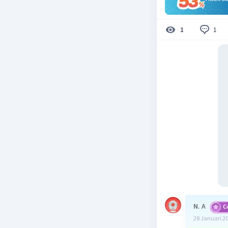
1
1
N. A
C
28 Januari 2