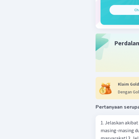
Ch
Perdala
Klaim Gold
Dengan Gol
Pertanyaan serup
1. Jelaskan akibat keber
masing-masing dua
masyarakat! 3. Jelaskan macam-macam konflik yang terjadi akibat