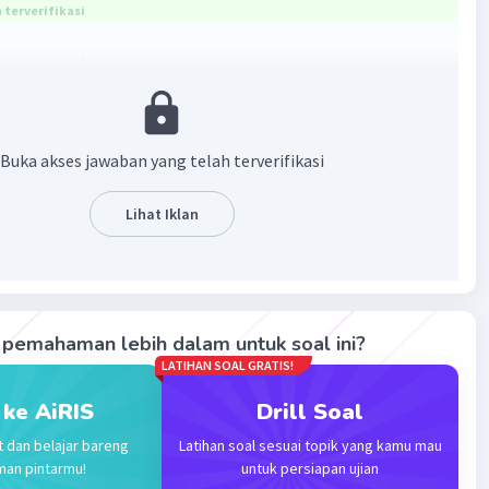
terverifikasi
ya adalah: Ada
39.916.800 cara
buku-buku tersebut dapat
aian:
Buka akses jawaban yang telah terverifikasi
u = Buku PJOK + Buku Seni Budaya
 = 6 + 5
Lihat Iklan
u = 11
mungkinan susunan = (Total buku)!
mungkinan susunan = 11!
emungkinan susunan = 39.916.800
pemahaman lebih dalam untuk soal ini?
elesaian di atas, ada
39.916.800
kemungkinan susunan
LATIHAN SOAL GRATIS!
t terjadi.
 ke AiRIS
Drill Soal
·
4.0
(
1
)
Balas
ating
t dan belajar bareng
Latihan soal sesuai topik yang kamu mau
man pintarmu!
untuk persiapan ujian