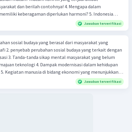
 dan berilah contohnya! 4. Mengapa dalam
liki keberagaman diperlukan harmoni? 5. Indonesia
yang kaya akan keberagaman baik dilihat dari agama, suku,
Jawaban terverifikasi
budaya. Berdasarkan pernyataan tersebut, apa yang dapat
tuk menjaga keberagaman supaya terhindar dari konflik?
ahan sosial budaya yang berasal dari masyarakat yang
fi 2. penyebab perubahan sosial budaya yang terkait dengan
sasi 3. Tanda-tanda sikap mental masyarakat yang belum
majuan teknologi 4. Dampak modernisasi dalam kehidupan
t 5. Kegiatan manusia di bidang ekonomi yang menunjukkan
 modernisasi 6. Contoh pengaruh modernisasi di bidang ilmu
Jawaban terverifikasi
endidikan terhadap pola pikir masyarakat 7. Konsep
modernisasi di masyarakat seringkali mengalami kesalahan
atunya kesalahan tersebut menganggap jika menjadi modern
 8. arti dari globalisasi 9. Bentuk kearifan lokal di wilayah
eran dalam pengelolaan SDA dan dukungan dalam bentuk
rat menjaga tradisi kearifan lokal di Nusantara 11. Ciri uang
Syarat melakukan kegiatan barter 13. Arti dari durability yang