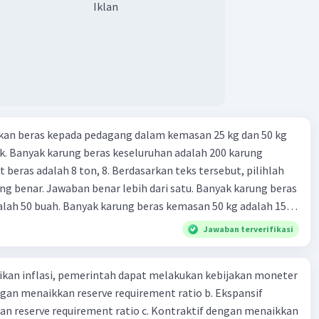
Iklan
sebuah benda bisa dikatakan sebagai uang 14. maksud token
 intrinsik 15. maksud dengan satuan hitung dalam fungsi
ang 17. peranan dan maksud didirikan lembaga keuangan non-
k 18. maksud dengan kegiatan menghimpun dana yang
an 19. tugas Bank Indonesia 20. tugas Bank Umum 21.
 keuangan non-Bank 22. kelembagaan keuangan non-bank
iatan yang dilakukan dengan operasi simpan pinjam 23.
kan beras kepada pedagang dalam kemasan 25 kg dan 50 kg
 non bank yang memiliki fungsi sebagai penggerak investasi
. Banyak karung beras keseluruhan adalah 200 karung
tikan dan memasukan surat berharga 24. Nama lembaga
 beras adalah 8 ton, 8. Berdasarkan teks tersebut, pilihlah
 yang bertugas mengatasi para rensumen 25. Ciri" dari
g benar. Jawaban benar lebih dari satu. Banyak karung beras
mi abad ke 21
lah 50 buah. Banyak karung beras kemasan 50 kg adalah 150
 beras dalam kemasan 25 kg adalah 2 ton. Perbandingan berat
Jawaban terverifikasi
g dan 50 kg dalam truk adalah 1: 3. 9. Berdasarkan teks
ya setiap beras karung kecil adalah Rp7.500 dan karung besar
kan inflasi, pemerintah dapat melakukan kebijakan moneter
ah biaya angkut semua beras yang harus dibayar oleh Bu
dengan menaikkan reserve requirement ratio b. Ekspansif
00 C. Rp2.312.000 B. Rp2.475.000 D. Rp2.280.000
n reserve requirement ratio c. Kontraktif dengan menaikkan