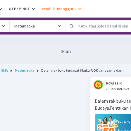
UTBK/SNBT
Produk Ruangguru
Iklan
SMA
Matematika
Dalam rak buku terdapat 6 buku PJOK yang sama dan ...
Rcwlss R
28 Januari 2024 
Dalam rak buku te
Budaya.Tentukan b
Ikuti T
Habis d