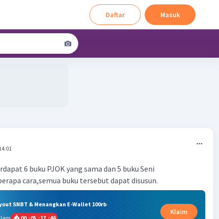
Daftar
Masuk
14:01
rdapat 6 buku PJOK yang sama dan 5 buku Seni
erapa cara,semua buku tersebut dapat disusun.
ryout SNBT & Menangkan E-Wallet 100rb
Klaim
alam
00
:
05
:
17
:
45