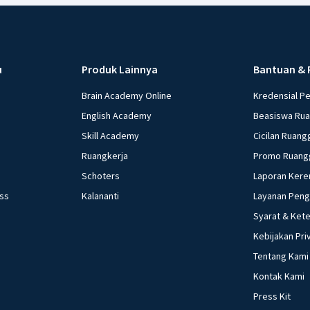
u
Produk Lainnya
Bantuan & 
Brain Academy Online
Kredensial P
English Academy
Beasiswa Ru
Skill Academy
Cicilan Ruang
Ruangkerja
Promo Ruang
Schoters
Laporan Kere
ess
Kalananti
Layanan Pen
Syarat & Ket
Kebijakan Pri
Tentang Kami
Kontak Kami
Press Kit