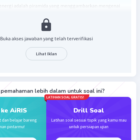
 energi adalah piramida yang menggambarkan mengenai
energi pada masing-masing tingkatan trofik. Efisiensi
ng dapat diambil oleh satu tingkat trofik adalah sebesar
Buka akses jawaban yang telah terverifikasi
 Padi, energi yg dimiliki 10.000 kkal
Lihat Iklan
 Belalang, energi yg dapat diambil dari padi adalah 1.000 kkal
.000)
 Katak, energi yg dapat diambil dari belalang adalah 100 kkal
000)
pemahaman lebih dalam untuk soal ini?
usnya.
LATIHAN SOAL GRATIS!
 ke AiRIS
Drill Soal
·
0.0
(
0
)
Balas
ating
t dan belajar bareng
Latihan soal sesuai topik yang kamu mau
man pintarmu!
untuk persiapan ujian