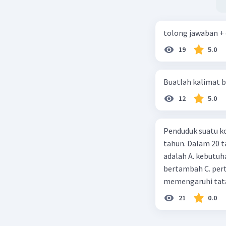
tolong jawaban +
19
5.0
Buatlah kalimat b
12
5.0
Penduduk suatu ko
tahun. Dalam 20 
adalah A. kebutuh
bertambah C. per
memengaruhi tata
21
0.0