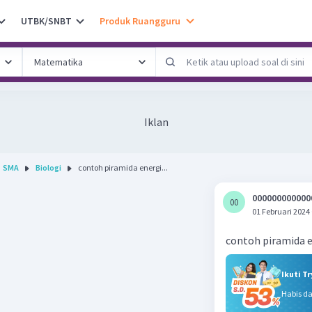
UTBK/SNBT
Produk Ruangguru
Iklan
SMA
Biologi
contoh piramida energi...
000000000000
00
0
01 Februari 2024
contoh piramida 
Ikuti T
Habis d