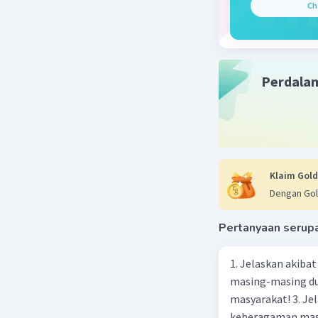
Ch
Perdala
Klaim Gold
Dengan Gol
Pertanyaan serup
1. Jelaskan akibat keber
masing-masing dua
masyarakat! 3. Jelaskan macam-macam konflik yang terjadi akibat
keberagaman masyarakat