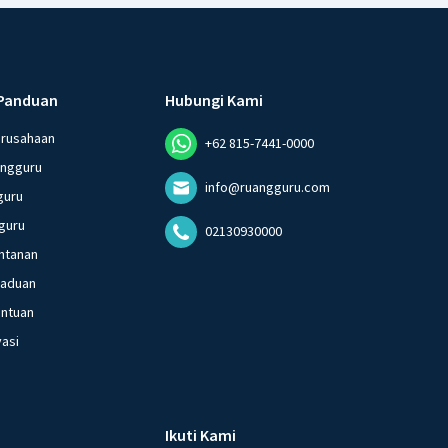
Panduan
Hubungi Kami
erusahaan
+62 815-7441-0000
angguru
info@ruangguru.com
guru
guru
02130930000
ntanan
gaduan
entuan
vasi
Ikuti Kami