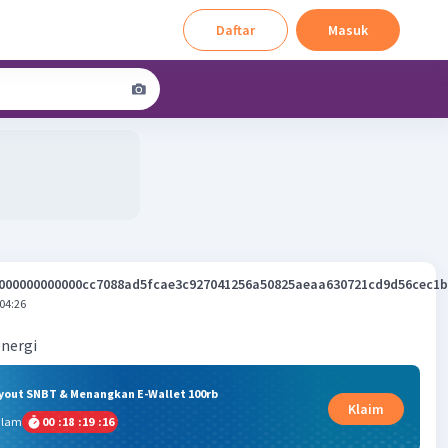
Daftar
Masuk
000000000000cc7088ad5fcae3c927041256a50825aeaa630721cd9d56cec1b
 04:26
energi
ryout SNBT & Menangkan E-Wallet 100rb
Klaim
alam
00
:
18
:
19
:
15