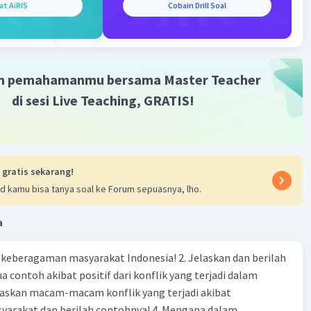
at AiRIS
Cobain Drill Soal
Iklan
m pemahamanmu bersama Master Teacher
di sesi Live Teaching, GRATIS!
 gratis sekarang!
d kamu bisa tanya soal ke Forum sepuasnya, lho.
a
agaman masyarakat Indonesia! 2. Jelaskan dan berilah
 contoh akibat positif dari konflik yang terjadi dalam
 dan berilah contohnya! 4. Mengapa dalam