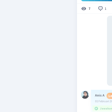
1
7
Anis A
Le
01 Februari 2
Jawaban 