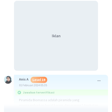
Iklan
Anis A
Level 19
01 Februari 2024 05:35
Jawaban terverifikasi
Piramida Biomassa adalah piramida yang
menggambarkan berat kering dari masing2 tingkatan
trofik.