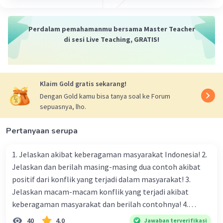
Iklan
Perdalam pemahamanmu bersama Master Teacher
di sesi Live Teaching, GRATIS!
Klaim Gold gratis sekarang!
Dengan Gold kamu bisa tanya soal ke Forum
sepuasnya, lho.
Pertanyaan serupa
1. Jelaskan akibat keberagaman masyarakat Indonesia! 2.
Jelaskan dan berilah masing-masing dua contoh akibat
positif dari konflik yang terjadi dalam masyarakat! 3.
Jelaskan macam-macam konflik yang terjadi akibat
keberagaman masyarakat dan berilah contohnya! 4.
Mengapa dalam masyarakat yang memiliki keberagaman
40
4.0
Jawaban terverifikasi