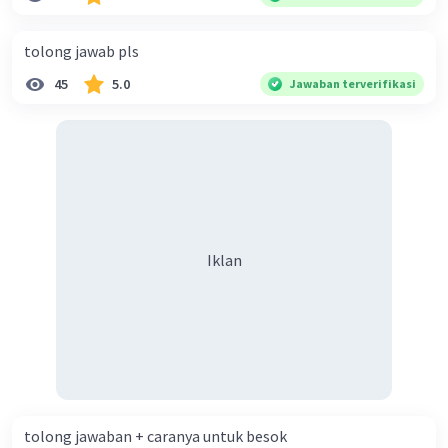
diperlukan harmoni? 5. Indonesia merupakan negara yang
kaya akan keberagaman baik dilihat dari agama, suku, ras,
tolong jawab pls
bahasa, dan budaya. Berdasarkan pernyataan tersebut,
45
5.0
Jawaban terverifikasi
apa yang dapat kalian lakukan untuk menjaga
keberagaman supaya terhindar dari konflik?
Iklan
tolong jawaban + caranya untuk besok