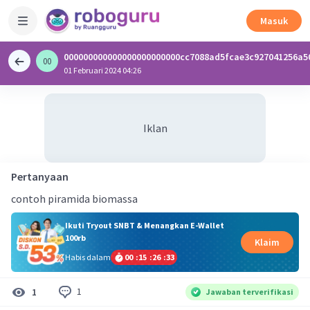
Masuk
000000000000000000000000cc7088ad5fcae3c927041256a5
00
0
01 Februari 2024 04:26
Iklan
Pertanyaan
contoh piramida biomassa
Ikuti Tryout SNBT & Menangkan E-Wallet
100rb
Klaim
Habis dalam
00
:
15
:
26
:
33
1
1
Jawaban terverifikasi