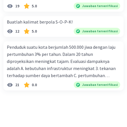
19
5.0
Jawaban terverifikasi
Buatlah kalimat berpola S-O-P-K!
12
5.0
Jawaban terverifikasi
Penduduk suatu kota berjumlah 500.000 jiwa dengan laju
pertumbuhan 3% per tahun. Dalam 20 tahun
diproyeksikan meningkat tajam. Evaluasi dampaknya
adalah A. kebutuhan infrastruktur meningkat 3. tekanan
terhadap sumber daya bertambah C. pertumbuhan
eksponensial berdampak jangka panjang D. tidak
21
0.0
Jawaban terverifikasi
memengaruhi tata ruang E. proyeksi penduduk penting
untuk perencanaan