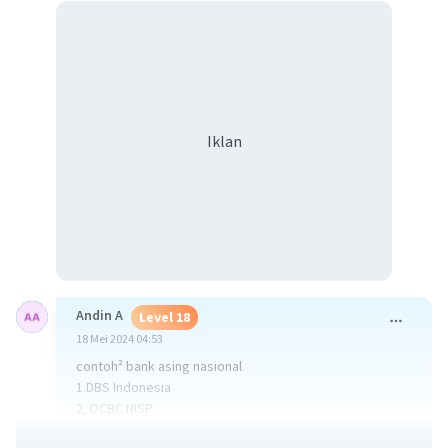
Iklan
Andin A
Level 18
18 Mei 2024 04:53
contoh² bank asing nasional
1.DBS Indonesia
2. OCBC NISP.
3. Citibank.