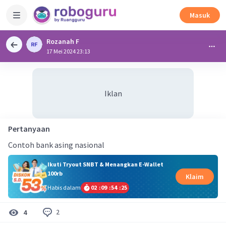
Masuk
Rozanah F
17 Mei 2024 23:13
Iklan
Pertanyaan
Contoh bank asing nasional
Ikuti Tryout SNBT & Menangkan E-Wallet
100rb
Klaim
Habis dalam
02
:
09
:
54
:
24
2
4