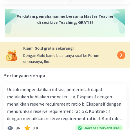
UOB Indonesia
: Bank asing yang berdiri di
Indonesia sejak 1956. UOB Indonesia
Perdalam pemahamanmu bersama Master Teacher
menyediakan berbagai layanan perbankan
di sesi Live Teaching, GRATIS!
dan telah merilis aplikasi perbankan
digital bernama TMRW.
HSBC Holdings
: Bank asing yang
beroperasi di berbagai negara, termasuk
Klaim Gold gratis sekarang!
Indonesia.
Dengan Gold kamu bisa tanya soal ke Forum
Citibank
: Berasal dari Amerika Serikat,
sepuasnya, lho.
Citibank telah beroperasi di Indonesia dan
menyediakan berbagai layanan perbankan.
Pertanyaan serupa
Untuk mengendalikan inflasi, pemerintah dapat
Harap dicatat bahwa daftar ini tidak lengkap dan
melakukan kebijakan moneter .... a. Ekspansif dengan
masih banyak bank asing lainnya yang
menaikkan reserve requirement ratio b. Ekspansif dengan
beroperasi di Indonesia. Semoga ini membantu!
menurunkan reserve requirement ratio c. Kontraktif
dengan menaikkan reserve requirement ratio d. Kontraktif
·
0.0
(
0
)
Balas
Beri Rating
dengan menurunkan reserve requirement ratio e.
36
0.0
Jawaban terverifikasi