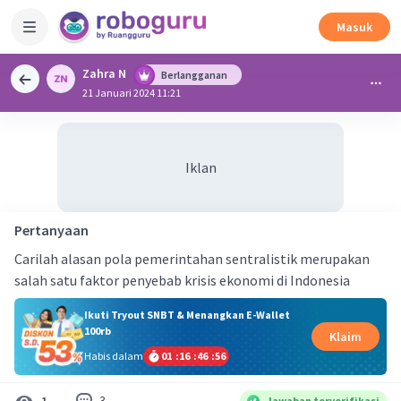
Masuk
Zahra N
Berlangganan
21 Januari 2024 11:21
Iklan
Pertanyaan
Carilah alasan pola pemerintahan sentralistik merupakan
salah satu faktor penyebab krisis ekonomi di Indonesia
Ikuti Tryout SNBT & Menangkan E-Wallet
100rb
Klaim
Habis dalam
01
:
16
:
46
:
55
3
1
Jawaban terverifikasi