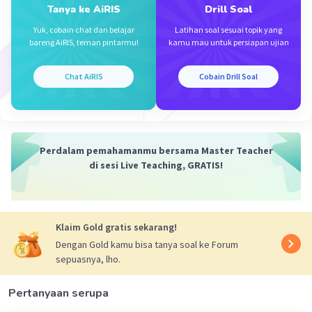
Tanya ke AiRIS
Drill Soal
Yuk, cobain chat dan belajar
Latihan soal sesuai topik yang
bareng AiRIS, teman pintarmu!
kamu mau untuk persiapan ujian
Iklan
Chat AiRIS
Cobain Drill Soal
Perdalam pemahamanmu bersama Master Teacher
di sesi Live Teaching, GRATIS!
Klaim Gold gratis sekarang!
Dengan Gold kamu bisa tanya soal ke Forum
sepuasnya, lho.
Pertanyaan serupa