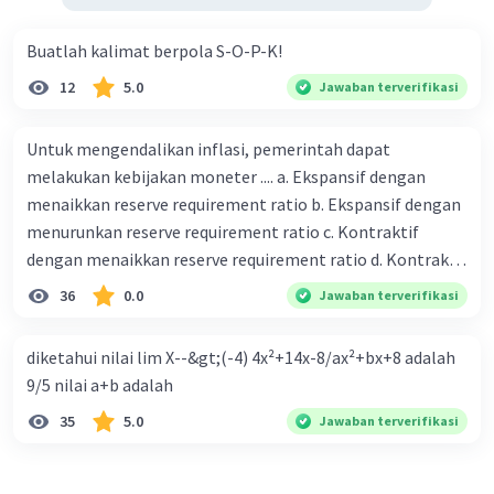
Buatlah kalimat berpola S-O-P-K!
12
5.0
Jawaban terverifikasi
Untuk mengendalikan inflasi, pemerintah dapat
melakukan kebijakan moneter .... a. Ekspansif dengan
menaikkan reserve requirement ratio b. Ekspansif dengan
menurunkan reserve requirement ratio c. Kontraktif
dengan menaikkan reserve requirement ratio d. Kontraktif
dengan menurunkan reserve requirement ratio e.
36
0.0
Jawaban terverifikasi
Ekspansif dengan menaikkan tingkat diskonto Bila Bank
Indonesia melakukan kebijakan moneter ekspansif,
diketahui nilai lim X--&gt;(-4) 4x²+14x-8/ax²+bx+8 adalah
ceteris paribus maka .... a. Menimbulkan inflasi di mana
9/5 nilai a+b adalah
bentuk kurva jumlah uang beredar (penawaran uang) naik
35
5.0
Jawaban terverifikasi
dari kiri bawah ke kanan atas b. Menimbulkan deflasi di
mana bentuk kurva jumlah uang beredar (penawaran
uang) naik dari kiri bawah ke kanan atas c. Tingkat bunga