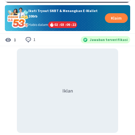
Ikuti Tryout SNBT & Menangkan E-Wallet
100rb
Klaim
Habis dalam
02
:
03
:
09
:
22
1
1
Jawaban terverifikasi
Iklan