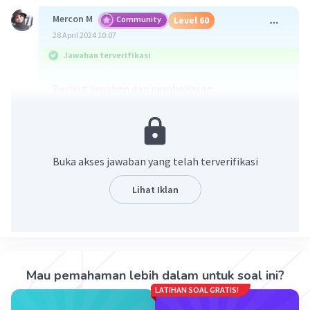
Mercon M
Community
Level 60
28 April 2024 10:07
Jawaban terverifikasi
Berikut jawaban dan pembahasan:
Buka akses jawaban yang telah terverifikasi
Lihat Iklan
·
0.0
(
0
)
Balas
Beri Rating
Mau pemahaman lebih dalam untuk soal ini?
LATIHAN SOAL GRATIS!