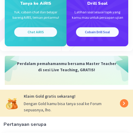
Tanya ke AiRIS
Drill Soal
perhatikan bahwa rotasi 180 derajat terhadap
Yuk, cobain chat dan belajar
Latihan soal sesuai topik yang
bareng AiRIS, teman pintarmu!
kamu mau untuk persiapan ujian
titik asal dapat dikatakan juga sebagai
Iklan
pencerminan terhadap titik asal, sedangkan jika
Chat AiRIS
Cobain Drill Soal
titik (a,-2) dicerminkan ke titik asal,
koordinatnya menjadi (-a,2)=(-3,b), maka a=3
dan b=2 a-b=3-2=1.9
·
0.0
(
0
)
Balas
Beri Rating
Perdalam pemahamanmu bersama Master Teacher
di sesi Live Teaching, GRATIS!
Klaim Gold gratis sekarang!
Dengan Gold kamu bisa tanya soal ke Forum
sepuasnya, lho.
Pertanyaan serupa