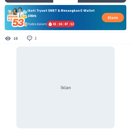
Ikuti Tryout SNBT & Menangkan E-Wallet
100rb
Klaim
Habis dalam
01
:
16
:
47
:
11
2
10
Iklan