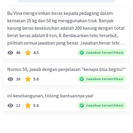
Bu Vina mengirimkan beras kepada pedagang dalam
kemasan 25 kg dan 50 kg menggunakan truk. Banyak
karung beras keseluruhan adalah 200 karung dengan total
berat beras adalah 8 ton, 8. Berdasarkan teks tersebut,
pilihlah semua jawaban yang benar. Jawaban benar lebih
dari satu. Banyak karung beras kemasan 25 kg adalah 50
40
4.5
Jawaban terverifikasi
buah. Banyak karung beras kemasan 50 kg adalah 150
buah. Total berat beras dalam kemasan 25 kg adalah 2
Nomor 59, jawab dengan penjelasan "kenapa bisa begitu?"
ton. Perbandingan berat beras kemasan 25 kg dan 50 kg
10
5.0
Jawaban terverifikasi
dalam truk adalah 1: 3. 9. Berdasarkan teks tersebut, jika
biaya setiap beras karung kecil adalah Rp7.500 dan karung
besar Rp14.000, berapakah biaya angkut semua beras yang
ini kesebangunan, tolong bantuannya yaa!
harus dibayar oleh Bu Vina? A. Rp2.540.000 C. Rp2.312.000 B.
12
5.0
Jawaban terverifikasi
Rp2.475.000 D. Rp2.280.000