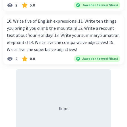
(comparative), dan superlatif:
2
5.0
Jawaban terverifikasi
Adjective:
The cat is
big
.
10. Write five of English expressions! 11. Write ten things
The flower is
beautiful
.
you bring if you climb the mountain! 12. Write a recount
The mountain is
tall
.
text about Your Holiday! 13. Write your summary Sumatran
The book is
interesting
.
elephants! 14. Write five the comparative adjectives! 15.
The cake is
delicious
.
Write five the superlative adjectives!
2
0.0
Jawaban terverifikasi
Comparative:
The elephant is
bigger
than the cat.
The rose is
more beautiful
than the daisy.
Mount Everest is
taller
than Mount
Kilimanjaro.
The novel is
more interesting
than the
magazine.
Iklan
The chocolate cake is
more delicious
than
the vanilla cake.