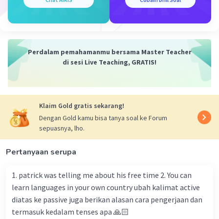
seen
Mr. Jay's house is the biggest house in this
city
Jane is the smartest student in my class
My grandparents are the oldest members
Perdalam pemahamanmu bersama Master Teacher
in my family
di sesi Live Teaching, GRATIS!
My car is the most expensive car in my
office
Klaim Gold gratis sekarang!
Dengan Gold kamu bisa tanya soal ke Forum
·
5.0
(
1
)
Balas
Beri Rating
sepuasnya, lho.
Salsabila M
Community
Level 58
Pertanyaan serupa
10 Mei 2024 01:06
1. patrick was telling me about his free time 2. You can
Jawaban terverifikasi
learn languages in your own country ubah kalimat active
berikut adalah contoh kalimat perbandingan
diatas ke passive juga berikan alasan cara pengerjaan dan
Iklan
dalam bentuk kata sifat (adjective), komparatif
termasuk kedalam tenses apa 🙏🏻