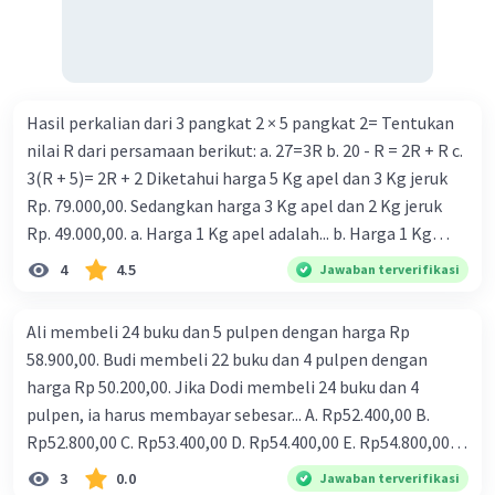
Superlative:
The elephant is the
biggest
animal in the
zoo.
Hasil perkalian dari 3 pangkat 2 × 5 pangkat 2= Tentukan
The rose is the
most beautiful
flower in
nilai R dari persamaan berikut: a. 27=3R b. 20 - R = 2R + R c.
the garden.
Mount Everest is the
tallest
mountain in
3(R + 5)= 2R + 2 Diketahui harga 5 Kg apel dan 3 Kg jeruk
the world.
Rp. 79.000,00. Sedangkan harga 3 Kg apel dan 2 Kg jeruk
The novel is the
most interesting
book
Rp. 49.000,00. a. Harga 1 Kg apel adalah... b. Harga 1 Kg
I've ever read.
jeruk adalah... Jika kalian akan membuat dua buah bangun
4
4.5
Jawaban terverifikasi
The chocolate cake is the
most delicious
tabung dengan diamete 14 cm dan tinggi 10 cm dari
dessert on the menu.
sebuah kertas. a. Berapakah luas kertas yang kalian
Ali membeli 24 buku dan 5 pulpen dengan harga Rp
butuhkan untuk membuat dua buah bangun tabung
58.900,00. Budi membeli 22 buku dan 4 pulpen dengan
tersebut? b. Berapakah volume setiap tabung tersebut?
·
0.0
(
0
)
Balas
Beri Rating
harga Rp 50.200,00. Jika Dodi membeli 24 buku dan 4
pulpen, ia harus membayar sebesar... A. Rp52.400,00 B.
Alya A
Level 21
Rp52.800,00 C. Rp53.400,00 D. Rp54.400,00 E. Rp54.800,00
10 Mei 2024 06:29
tolong bantuu aku, aku butuh secepatnya &amp; caranya
3
0.0
Jawaban terverifikasi
Terimakasih