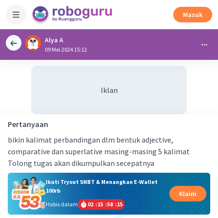
Masuk
Alya A
09 Mei 2024 15:12
Iklan
Pertanyaan
bikin kalimat perbandingan dlm bentuk adjective,
comparative dan superlative masing-masing 5 kalimat
Tolong tugas akan dikumpulkan secepatnya
Ikuti Tryout SNBT & Menangkan E-Wallet
100rb
Klaim
Habis dalam
02
:
15
:
58
:
14