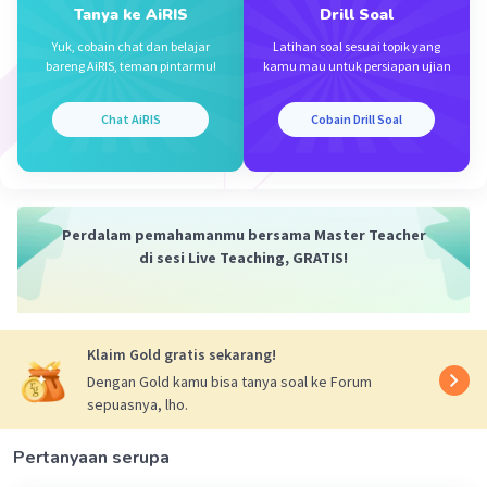
Rt = Rs + Rp
Tanya ke AiRIS
Drill Soal
= 2 + 6/5
Yuk, cobain chat dan belajar
Latihan soal sesuai topik yang
= 16/5 = 3,2 𝞨
bareng AiRIS, teman pintarmu!
kamu mau untuk persiapan ujian
Dit: Arus (I)=.....?
Chat AiRIS
Cobain Drill Soal
Arus (I) = Vt / Rt
= 16 / 3,2
= 5 Ampere
Perdalam pemahamanmu bersama Master Teacher
Jadi, arusnya adalah 5 Ampere.
di sesi Live Teaching, GRATIS!
·
0.0
(
0
)
Balas
Beri Rating
Klaim Gold gratis sekarang!
Dengan Gold kamu bisa tanya soal ke Forum
Sumber W
Community
Level 72
sepuasnya, lho.
02 April 2024 00:26
Jawaban terverifikasi
Pertanyaan serupa