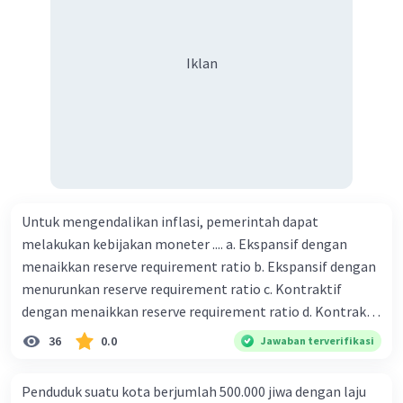
biaya setiap beras karung kecil adalah Rp7.500 dan karung
besar Rp14.000, berapakah biaya angkut semua beras yang
harus dibayar oleh Bu Vina? A. Rp2.540.000 C. Rp2.312.000 B.
Iklan
Rp2.475.000 D. Rp2.280.000
Untuk mengendalikan inflasi, pemerintah dapat
melakukan kebijakan moneter .... a. Ekspansif dengan
menaikkan reserve requirement ratio b. Ekspansif dengan
menurunkan reserve requirement ratio c. Kontraktif
dengan menaikkan reserve requirement ratio d. Kontraktif
dengan menurunkan reserve requirement ratio e.
36
0.0
Jawaban terverifikasi
Ekspansif dengan menaikkan tingkat diskonto Bila Bank
Indonesia melakukan kebijakan moneter ekspansif,
Penduduk suatu kota berjumlah 500.000 jiwa dengan laju
ceteris paribus maka .... a. Menimbulkan inflasi di mana