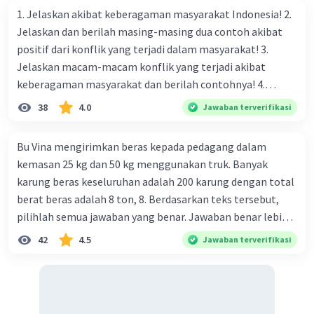
Jawaban yang tepat adalah D. 5 A
Iklan
1. Jelaskan akibat keberagaman masyarakat Indonesia! 2.
Jelaskan dan berilah masing-masing dua contoh akibat
Pembahasan :
positif dari konflik yang terjadi dalam masyarakat! 3.
Mencari hambatan pengganti Paralel (Rp)
Jelaskan macam-macam konflik yang terjadi akibat
1/Rp = 1/3 + 1/4 + 1/4
keberagaman masyarakat dan berilah contohnya! 4.
= 4/12 + 3/12 + 3/12
Mengapa dalam masyarakat yang memiliki keberagaman
38
4.0
Jawaban terverifikasi
= 10/12
diperlukan harmoni? 5. Indonesia merupakan negara yang
Rp = 12/10 = 1,2 Ohm
kaya akan keberagaman baik dilihat dari agama, suku, ras,
Bu Vina mengirimkan beras kepada pedagang dalam
bahasa, dan budaya. Berdasarkan pernyataan tersebut,
Menentukan Hambatan total (R
)
kemasan 25 kg dan 50 kg menggunakan truk. Banyak
t
apa yang dapat kalian lakukan untuk menjaga
R
= 2 𝞨 + 1,2 𝞨
karung beras keseluruhan adalah 200 karung dengan total
t
keberagaman supaya terhindar dari konflik?
= 3,2 𝞨
berat beras adalah 8 ton, 8. Berdasarkan teks tersebut,
Mencari Kuat Arus (I)
pilihlah semua jawaban yang benar. Jawaban benar lebih
I = V/R
t
dari satu. Banyak karung beras kemasan 25 kg adalah 50
42
4.5
Jawaban terverifikasi
= 16/3,2
buah. Banyak karung beras kemasan 50 kg adalah 150
= 5 Ampere
buah. Total berat beras dalam kemasan 25 kg adalah 2
ton. Perbandingan berat beras kemasan 25 kg dan 50 kg
·
0.0
(
0
)
Balas
Beri Rating
dalam truk adalah 1: 3. 9. Berdasarkan teks tersebut, jika