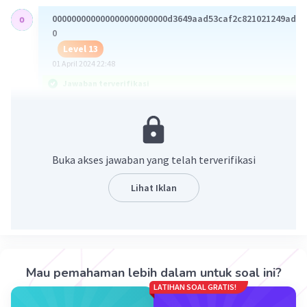
000000000000000000000000d3649aad53caf2c821021249ad0a
0
Level 13
01 April 2024 22:48
Jawaban terverifikasi
Dik:
Tegangan total (Vt)= 16 V
Hambatan seri (Rs) = 2 𝞨
Buka akses jawaban yang telah terverifikasi
Hambatan 1 (R1) = 3𝞨
Hambatan 2 (R2) = 4𝞨
Lihat Iklan
Hambatan 3 (R3) = 4𝞨
Hambatan Paralel (Rp)
1/Rp = 1/R1 + 1/R2 + 1/R3
= 1/3 + 1/4 + 1/4
= 10/12 = 5/6
Mau pemahaman lebih dalam untuk soal ini?
Rp = 6/5 𝞨
LATIHAN SOAL GRATIS!
Hambatan total (Rt)