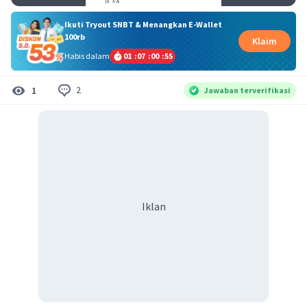
Ikuti Tryout SNBT & Menangkan E-Wallet
100rb
Klaim
Habis dalam
01
:
07
:
00
:
55
2
1
Jawaban terverifikasi
Iklan