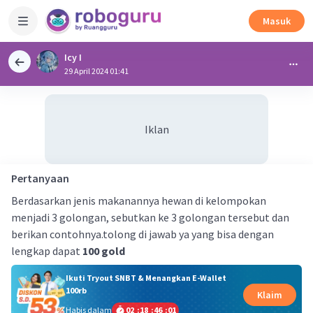
Masuk
Icy I
29 April 2024 01:41
Iklan
Pertanyaan
Berdasarkan jenis makanannya hewan di kelompokan
menjadi 3 golongan, sebutkan ke 3 golongan tersebut dan
berikan contohnya.tolong di jawab ya yang bisa dengan
lengkap dapat
100 gold
Ikuti Tryout SNBT & Menangkan E-Wallet
100rb
Klaim
Habis dalam
02
:
18
:
46
:
00