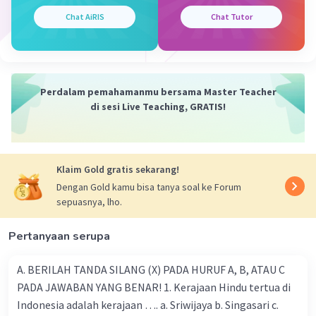
rumput. Hewan ini bisa dikenali dari susunan
giginya. Seperti: tidak memiliki giri taring,
Chat AiRIS
Chat Tutor
giginya hanya gigi seri dan geraham untuk
mengunyah.
Ada juga yang tidak mempunyai gigi, tapi mereka
punya tembolok. Tembolok ini adalah kantong
Perdalam pemahamanmu bersama Master Teacher
tempat makanan, yang ada di leher. Biasanya,
di sesi Live Teaching, GRATIS!
unggas yang punya tembolok.
Contoh : kuda, gajah, sapi, kerbau, kambing,
burung merpati, perkutut, dan burung beo.
Klaim Gold gratis sekarang!
3.
Omnivora
Dengan Gold kamu bisa tanya soal ke Forum
sepuasnya, lho.
Omnivora adalah hewab yang suka makan daging
maupun tumbuhan atau dikenal juga dengan
Pertanyaan serupa
hewan pemakan segala.
Hewan omnivora juga bisa dikenali dari giginya.
A. BERILAH TANDA SILANG (X) PADA HURUF A, B, ATAU C
Selain punya gigi taring yang tajam, hewan ini
PADA JAWABAN YANG BENAR! 1. Kerajaan Hindu tertua di
juga punya gigi seri Contoh : beruang, tikus,
Indonesia adalah kerajaan …. a. Sriwijaya b. Singasari c.
ayam, flamingo, paus, monyet, dan musang.