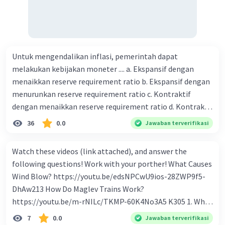
Untuk mengendalikan inflasi, pemerintah dapat
melakukan kebijakan moneter .... a. Ekspansif dengan
menaikkan reserve requirement ratio b. Ekspansif dengan
menurunkan reserve requirement ratio c. Kontraktif
dengan menaikkan reserve requirement ratio d. Kontraktif
dengan menurunkan reserve requirement ratio e.
36
0.0
Jawaban terverifikasi
Ekspansif dengan menaikkan tingkat diskonto Bila Bank
Indonesia melakukan kebijakan moneter ekspansif,
Watch these videos (link attached), and answer the
ceteris paribus maka .... a. Menimbulkan inflasi di mana
following questions! Work with your porther! What Causes
bentuk kurva jumlah uang beredar (penawaran uang) naik
Wind Blow? https://youtu.be/edsNPCwU9ios-28ZWP9f5-
dari kiri bawah ke kanan atas b. Menimbulkan deflasi di
DhAw213 How Do Maglev Trains Work?
mana bentuk kurva jumlah uang beredar (penawaran
https://youtu.be/m-rNILc/TKMP-60K4No3A5 K305 1. What
uang) naik dari kiri bawah ke kanan atas c. Tingkat bunga
happens to air molecules when air heats them up? 2. Why
7
0.0
Jawaban terverifikasi
meningkat di mana bentuk kurva jumlah uang beredar