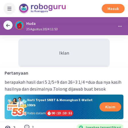
Masuk
Huda
25 Agustus 2024 11:53
Iklan
Pertanyaan
berapakah hasil dari 5 2/5÷9 dan 26÷3 1/4 =dua dua nya kasih
hasilnya dan desimalnya .Tolong dijawab buat besok
Ikuti Tryout SNBT & Menangkan E-Wallet
100rb
Klaim
Habis dalam
00
:
13
:
10
:
51
2
2
Jawaban terverifikasi