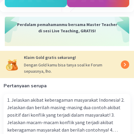
semoga membantu yaa😊
Iklan
Perdalam pemahamanmu bersama Master Teacher
di sesi Live Teaching, GRATIS!
Klaim Gold gratis sekarang!
Dengan Gold kamu bisa tanya soal ke Forum
sepuasnya, lho.
·
5.0
(
1
)
Balas
Beri Rating
Pertanyaan serupa
Huda
Level 100
26 Agustus 2024 06:58
1. Jelaskan akibat keberagaman masyarakat Indonesia! 2.
makasih udah dijawab😆
Jelaskan dan berilah masing-masing dua contoh akibat
positif dari konflik yang terjadi dalam masyarakat! 3.
Jelaskan macam-macam konflik yang terjadi akibat
keberagaman masyarakat dan berilah contohnya! 4.