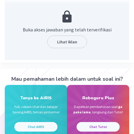
Buka akses jawaban yang telah terverifikasi
Lihat Iklan
·
5.0
(
1
)
Balas
Beri Rating
Huda
Level 100
Mau pemahaman lebih dalam untuk soal ini?
25 Agustus 2024 12:41
makasih udah dijawab😁😁😁
Tanya ke AiRIS
Roboguru Plus
Yuk, cobain chat dan belajar
Dapatkan pembahasan soal
ga
bareng AiRIS, teman pintarmu!
pake lama
, langsung dari Tutor!
Bunga C
Level 76
BC
25 Agustus 2024 14:53
Chat AiRIS
Chat Tutor
Jawaban terverifikasi