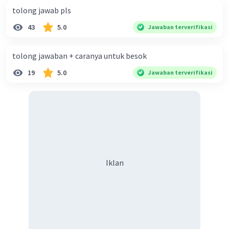
tolong jawab pls
43
5.0
Jawaban terverifikasi
Komang K
Level 82
30 Juli 2024 11:55
tolong jawaban + caranya untuk besok
Jawabannya
A.
19
5.0
Jawaban terverifikasi
Iklan
·
0.0
(
0
)
Balas
Beri Rating
Iklan