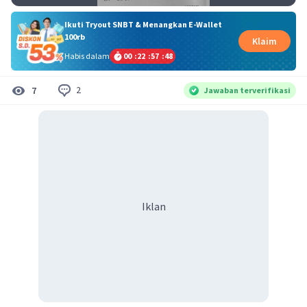
Ikuti Tryout SNBT & Menangkan E-Wallet
100rb
Klaim
Habis dalam
00
:
22
:
57
:
47
2
7
Jawaban terverifikasi
Iklan