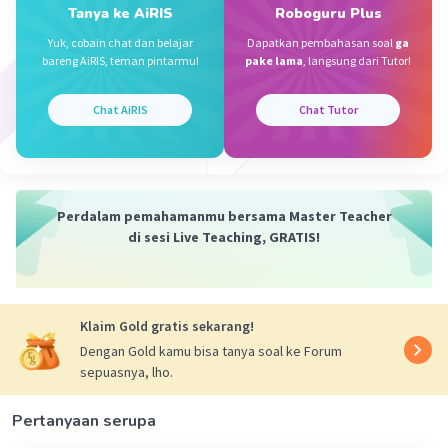
Tanya ke AiRIS
Roboguru Plus
* Ratusan: 6
* Puluhan: 7
Yuk, cobain chat dan belajar
Dapatkan pembahasan soal
ga
* Satuan: 8
bareng AiRIS, teman pintarmu!
pake lama
, langsung dari Tutor!
Jadi, bilangan terkecilnya adalah 5.768.
* Bilangan Terbesar:
Chat AiRIS
Chat Tutor
* Ribuan: 8 (angka terbesar)
* Ratusan: 7
* Puluhan: 6
* Satuan: 5
Jadi, bilangan terbesarnya adalah 8.765.
Perdalam pemahamanmu bersama Master Teacher
Jawaban:
di sesi Live Teaching, GRATIS!
Berdasarkan perhitungan di atas, pasangan bilangan
terkecil dan terbesar yang dapat dibentuk adalah 5.768
dan 8.765.
Jadi, jawaban yang benar adalah A. 5.768 dan 8.675.
Klaim Gold gratis sekarang!
Kesimpulan:
Dengan Gold kamu bisa tanya soal ke Forum
Dengan menyusun angka-angka dari yang terkecil
sepuasnya, lho.
hingga terbesar, kita berhasil menemukan bilangan
Pertanyaan serupa
·
0.0
(
0
)
Balas
Beri Rating