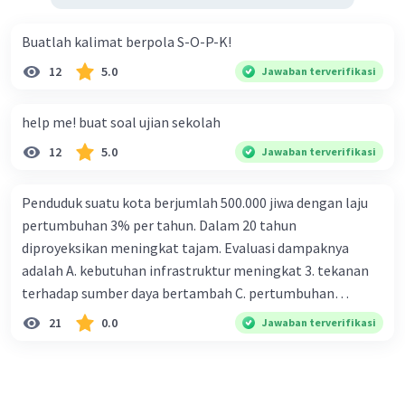
Buatlah kalimat berpola S-O-P-K!
12
5.0
Jawaban terverifikasi
help me! buat soal ujian sekolah
12
5.0
Jawaban terverifikasi
Penduduk suatu kota berjumlah 500.000 jiwa dengan laju
pertumbuhan 3% per tahun. Dalam 20 tahun
diproyeksikan meningkat tajam. Evaluasi dampaknya
adalah A. kebutuhan infrastruktur meningkat 3. tekanan
terhadap sumber daya bertambah C. pertumbuhan
eksponensial berdampak jangka panjang D. tidak
21
0.0
Jawaban terverifikasi
memengaruhi tata ruang E. proyeksi penduduk penting
untuk perencanaan