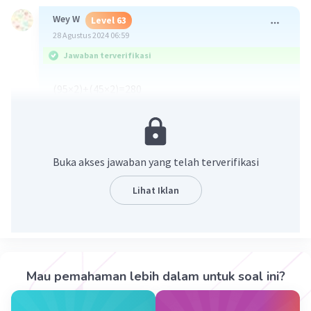
Wey W
Level 63
28 Agustus 2024 06:59
Jawaban terverifikasi
(95×2)+(45×2)=280
Jawabannya 280 m
·
0.0
(
0
)
Balas
Beri Rating
Buka akses jawaban yang telah terverifikasi
Delima R
Level 11
Lihat Iklan
28 Agustus 2024 07:23
Jawaban terverifikasi
Diketahui :
p = 95 m
Iklan
l = 45 m
Mau pemahaman lebih dalam untuk soal ini?
Ditanya : Keliling lapangan sepakbola?