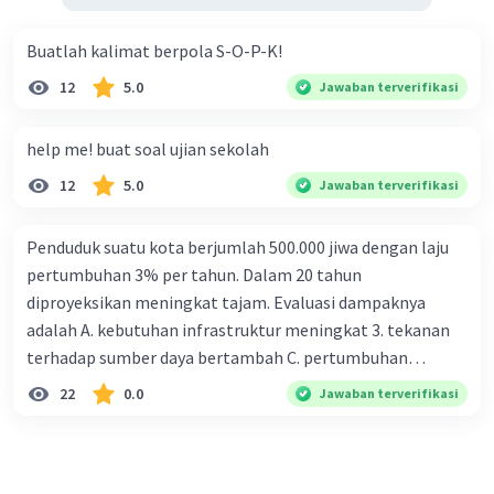
Buatlah kalimat berpola S-O-P-K!
12
5.0
Jawaban terverifikasi
help me! buat soal ujian sekolah
12
5.0
Jawaban terverifikasi
Penduduk suatu kota berjumlah 500.000 jiwa dengan laju
pertumbuhan 3% per tahun. Dalam 20 tahun
diproyeksikan meningkat tajam. Evaluasi dampaknya
adalah A. kebutuhan infrastruktur meningkat 3. tekanan
terhadap sumber daya bertambah C. pertumbuhan
eksponensial berdampak jangka panjang D. tidak
22
0.0
Jawaban terverifikasi
memengaruhi tata ruang E. proyeksi penduduk penting
untuk perencanaan