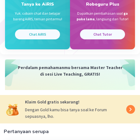
Tanya ke AiRIS
Roboguru Plus
Jawab :
Keliling Lapangan
Yuk, cobain chat dan belajar
Dapatkan pembahasan soal
ga
bareng AiRIS, teman pintarmu!
pake lama
, langsung dari Tutor!
= 2 × (panjang + lebar)
= 2 × (p + l)
= 2 × (95 + 45)
Chat AiRIS
Chat Tutor
= 2 × 140
= 280
Perdalam pemahamanmu bersama Master Teacher
di sesi Live Teaching, GRATIS!
·
0.0
(
0
)
Balas
Beri Rating
Klaim Gold gratis sekarang!
Dengan Gold kamu bisa tanya soal ke Forum
sepuasnya, lho.
Pertanyaan serupa