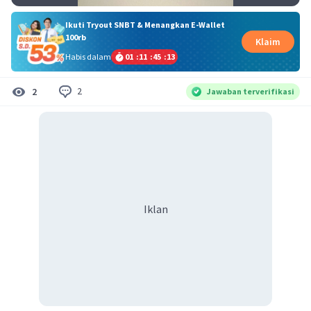
Ikuti Tryout SNBT & Menangkan E-Wallet
100rb
Klaim
Habis dalam
01
:
11
:
45
:
13
2
2
Jawaban terverifikasi
Iklan