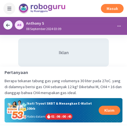
Masuk
Anthony S
08 September 2024 03:09
Iklan
Pertanyaan
Berapa tekanan tabung gas yang volumenya 30 liter pada 27oC. yang
di dalamnya berisi gas CH4 sebanyak 12 kg? Diketahui M, CH4 = 16 dan
dianggap bahwa CH4 merupakan gas ideal.
Ikuti Tryout SNBT & Menangkan E-Wallet
100rb
Klaim
Habis dalam
01
:
06
:
00
:
44