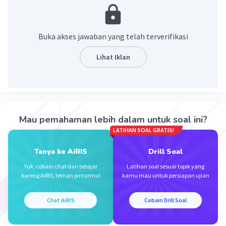
Jadi setengah dari seperempat dari 8000 adalah
1000
Buka akses jawaban yang telah terverifikasi
·
0.0
(
0
)
Balas
Beri Rating
Lihat Iklan
Akhsan S
Level 64
24 Juni 2024 14:22
1/2 x 1/4 = 1/8 x 8000 = 1000
— Tampilkan 1 balasan lainnya
Mau pemahaman lebih dalam untuk soal ini?
LATIHAN SOAL GRATIS!
Tanya ke AiRIS
Drill Soal
Yuk, cobain chat dan belajar
Latihan soal sesuai topik yang
bareng AiRIS, teman pintarmu!
kamu mau untuk persiapan ujian
Iklan
Chat AiRIS
Cobain Drill Soal