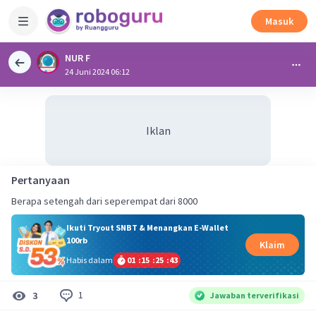
Masuk
NUR F
24 Juni 2024 06:12
Iklan
Pertanyaan
Berapa setengah dari seperempat dari 8000
Ikuti Tryout SNBT & Menangkan E-Wallet
100rb
Klaim
Habis dalam
01
:
15
:
25
:
42
1
3
Jawaban terverifikasi