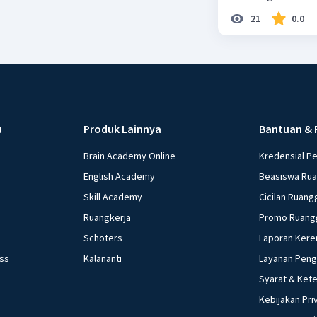
21
0.0
u
Produk Lainnya
Bantuan & 
Brain Academy Online
Kredensial P
English Academy
Beasiswa Ru
Skill Academy
Cicilan Ruang
Ruangkerja
Promo Ruang
Schoters
Laporan Kere
ess
Kalananti
Layanan Pen
Syarat & Ket
Kebijakan Pri