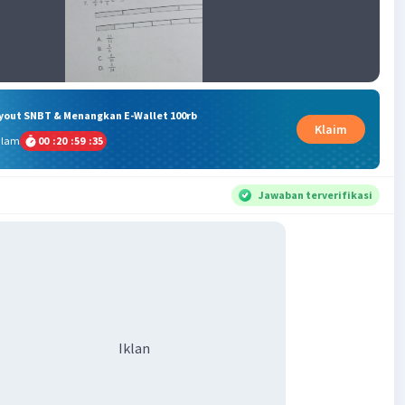
ryout SNBT & Menangkan E-Wallet 100rb
Klaim
alam
00
:
20
:
59
:
34
Jawaban terverifikasi
Iklan