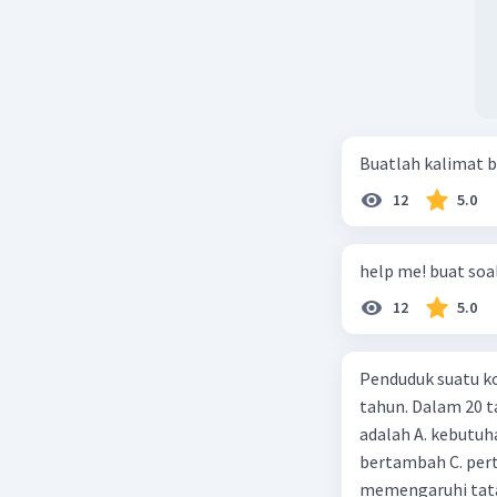
Buatlah kalimat b
12
5.0
help me! buat soal
12
5.0
Penduduk suatu ko
tahun. Dalam 20 
adalah A. kebutuh
bertambah C. per
memengaruhi tata