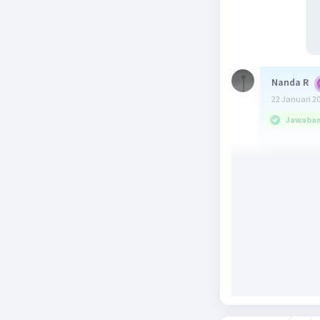
Nanda R
22 Januari 2
Jawaban 
jawabanny