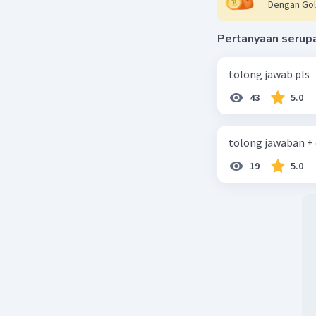
Dengan Gol
Pertanyaan serup
tolong jawab pls
43
5.0
tolong jawaban +
19
5.0