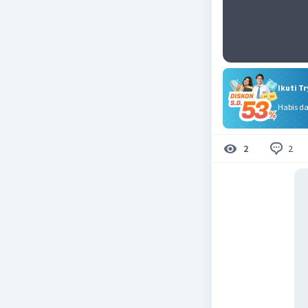
Ikuti T
Habis d
2
2