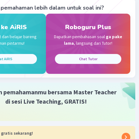
pemahaman lebih dalam untuk soal ini?
·
0.0
(
0
)
Balas
ating
 ke AiRIS
Roboguru Plus
Level 36
t dan belajar bareng
Dapatkan pembahasan soal
ga pake
024 11:40
man pintarmu!
lama
, langsung dari Tutor!
 a 11/12
at AiRIS
Chat Tutor
Iklan
·
0.0
(
0
)
Balas
ating
m pemahamanmu bersama Master Teacher
di sesi Live Teaching, GRATIS!
 gratis sekarang!