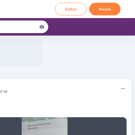
Daftar
Masuk
07:44