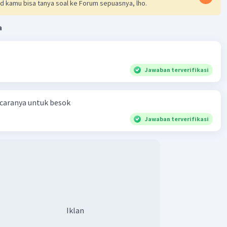
d kamu bisa tanya soal ke Forum sepuasnya, lho.
a
Jawaban terverifikasi
 caranya untuk besok
Jawaban terverifikasi
Iklan