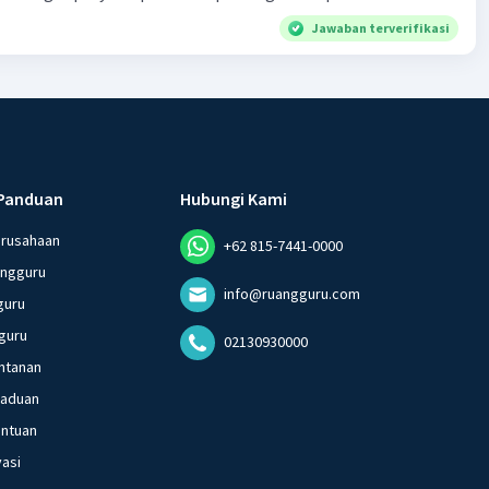
Jawaban terverifikasi
Panduan
Hubungi Kami
erusahaan
+62 815-7441-0000
angguru
info@ruangguru.com
guru
guru
02130930000
ntanan
gaduan
entuan
vasi